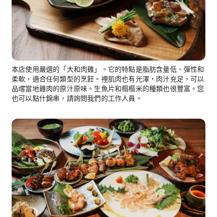
本店使用嚴選的「大和肉雞」。它的特點是脂肪含量低、彈性和
柔軟，適合任何類型的烹飪。裡肌肉也有光澤，肉汁充足，可以
品嚐當地雞肉的原汁原味。生魚片和榻榻米的種類也很豐富。您
也可以點什錦串，請詢問我們的工作人員。