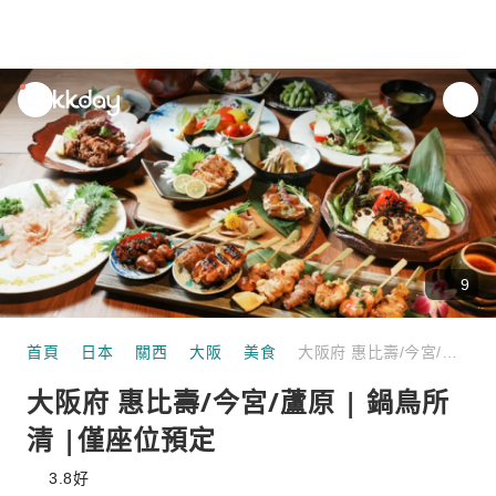
unread
notifications
9
首頁
日本
關西
大阪
美食
大阪府 惠比壽/今宮/蘆原 | 鍋鳥所清 |僅座位預定
大阪府 惠比壽/今宮/蘆原 | 鍋鳥所
清 |僅座位預定
3.8
好