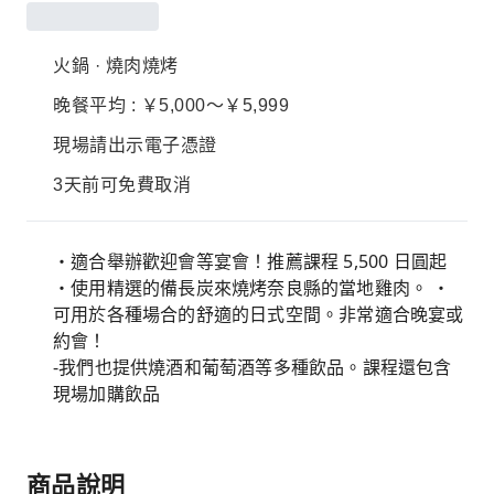
火鍋 · 燒肉燒烤
晚餐平均 : ￥5,000～￥5,999
現場請出示電子憑證
3天前可免費取消
・適合舉辦歡迎會等宴會！推薦課程 5,500 日圓起
・使用精選的備長炭來燒烤奈良縣的當地雞肉。 ・
可用於各種場合的舒適的日式空間。非常適合晚宴或
約會！
-我們也提供燒酒和葡萄酒等多種飲品。課程還包含
現場加購飲品
商品說明