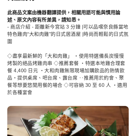
此商品文案由機器翻譯提供，相關用語可能與慣用論
述、原文內容有所差異，請知悉。
- 商店介紹 - 距離新今宮站 3 分鐘 |可以品嚐奈良縣當地
特色雞肉“大和肉雞”的日式居酒屋 |時尚而輕鬆的日式氛
圍
◇盡享最新鮮的「大和肉雞」 ・使用特選備長炭慢慢
烤製的絕品烤雞肉串 ◇推薦套餐 ・特選本地雞合理套
餐 4,400 日元 ・大和肉雞無限現場加購飲品的熱情飲
品・提供桌席、吧台席、露台席 ‥推薦用於約會、聚
餐等想要悠閒用餐的場合 ◇可容納 30 至 60 人 ・適用
於各種宴會