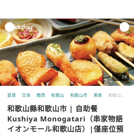
unread
notifications
28
首頁
日本
關西
和歌山
和歌山市
美食
和歌山縣和歌山市 | 自助餐Kushiya Monogatari（串家物語 イオンモール和歌山店）|僅座位預定
和歌山縣和歌山市 | 自助餐
Kushiya Monogatari（串家物語
イオンモール和歌山店）|僅座位預