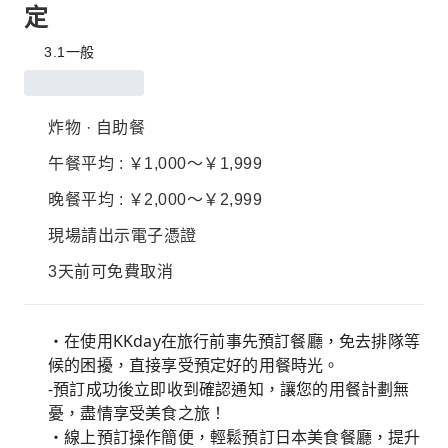
定
3.1
一般
炸物 · 自助餐
午餐平均 : ￥1,000～￥1,999
晚餐平均 : ￥2,000～￥2,999
現場請出示電子憑證
3天前可免費取消
・在使用KKday在旅行前事先預訂餐廳，免去排隊等
候的困擾，直接享受預定好的用餐時光。
-預訂成功後立即收到確認通知，讓您的用餐計劃無
憂，盡情享受美食之旅！
・線上預訂操作簡便，輕鬆預訂日本美食餐廳，提升