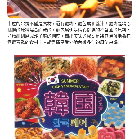
串屋的串燒不僅是食材，還有麵糊、麵包屑和醬汁！麵糊是精心
挑選的原料混合而成的，麵包屑也是精心挑選的不含油的原料，
並精細研磨成沙子般的稠度。煎出美味的秘訣是將其薄薄地撒在
您最喜歡的食材上。請盡情享受外脆內嫩多汁的原創串燒。