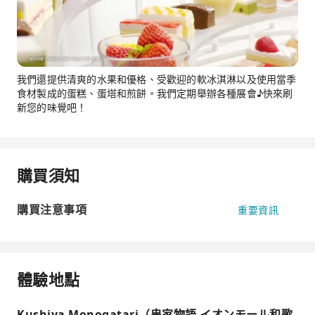
我們還提供清爽的水果和優格、受歡迎的軟冰淇淋以及使用當季
食材製成的蛋糕、蛋塔和煎餅。我們定期舉辦各種展會♪快來刷
新您的味覺吧！
購買須知
購買注意事項
重要資訊
體驗地點
Kushiya Monogatari（串家物語 イオンモール和歌