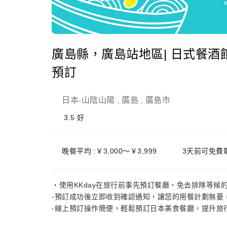
廣島縣，廣島站地區| 日式餐酒館
預訂
日本
山陰山陽
廣島
廣島市
-
,
,
3.5
好
晚餐平均 :￥3,000～￥3,999
3天前可免費
・使用KKday在旅行前事先預訂餐廳，免去排隊等候
-預訂成功後立即收到確認通知，讓您的用餐計劃無憂
-線上預訂操作簡便，輕鬆預訂日本美食餐廳，提升旅