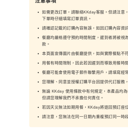
注意事項
如需更改訂單，請聯絡KKday客服。但請注意
下單時仔細填寫訂單資訊。
請確認記載的訂購內容無誤，如因訂購內容資
餐廳均嚴格遵守預約時間制度，遲到者將被視
款。
本頁面宣傳圖片由餐廳提供，如與實際餐點不
用餐有時間限制，因此若因遲到而導致用餐時
餐廳可能會使用電子郵件聯繫用戶，請填寫經
您理解、同意並授權訂購平台因提供代訂服務
無論 KKday 使用條款中有何規定，本產品均
但請您理解我們不承擔任何責任。
若因天災無法如期用餐，KKday將退回預訂座
請注意，您無法在同一日期內重複預訂同一時