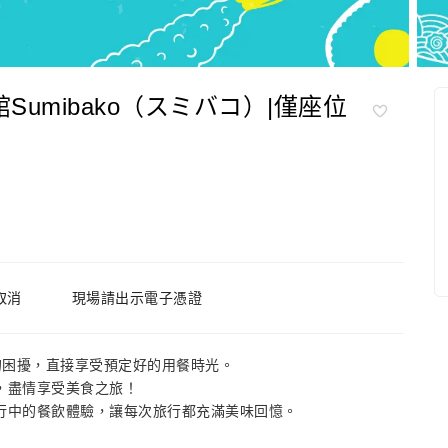
Sumibako（スミバコ）|僅座位
取消
現場請出示電子憑證
的困擾，直接享受預定好的用餐時光。
，盡情享受美食之旅！
行中的餐飲體驗，讓每次旅行都充滿美味回憶。