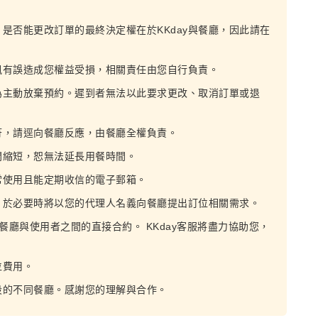
，是否能更改訂單的最終決定權在於KKday與餐廳，因此請在
訊有誤造成您權益受損，相關責任由您自行負責。
為主動放棄預約。遲到者無法以此要求更改、取消訂單或退
符，請逕向餐廳反應，由餐廳全權負責。
間縮短，恕無法延長用餐時間。
常使用且能定期收信的電子郵箱。
，於必要時將以您的代理人名義向餐廳提出訂位相關需求。
為餐廳與使用者之間的直接合約。 KKday客服將盡力協助您，
位費用。
段的不同餐廳。感謝您的理解與合作。