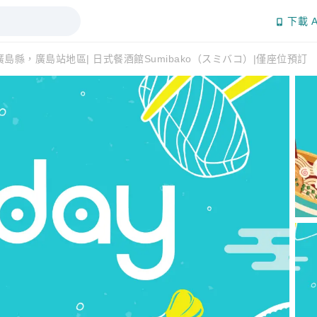
下載 A
廣島縣，廣島站地區| 日式餐酒館Sumibako（スミバコ）|僅座位預訂