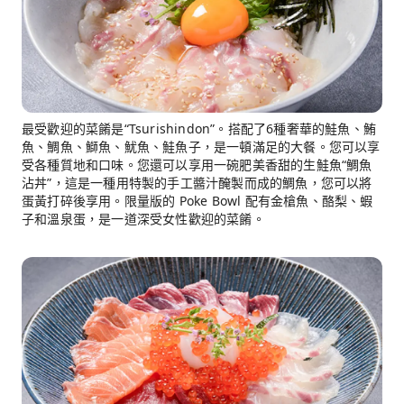
最受歡迎的菜餚是“Tsurishindon”。搭配了6種奢華的鮭魚、鮪
魚、鯛魚、鰤魚、魷魚、鮭魚子，是一頓滿足的大餐。您可以享
受各種質地和口味。您還可以享用一碗肥美香甜的生鮭魚“鯛魚
沾丼”，這是一種用特製的手工醬汁醃製而成的鯛魚，您可以將
蛋黃打碎後享用。限量版的 Poke Bowl 配有金槍魚、酪梨、蝦
子和溫泉蛋，是一道深受女性歡迎的菜餚。