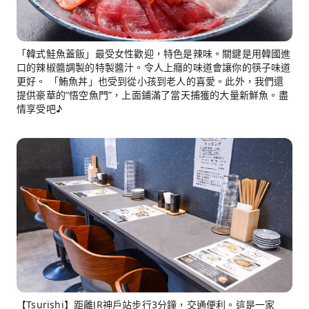
「韓式鮭魚蓋飯」最受女性歡迎，特色是辣味。關鍵是用韓國進
口的辣椒醬調製的特製醬汁。令人上癮的味道會讓你的筷子味道
更好。 「鮪魚丼」也受到從小孩到老人的喜愛。此外，我們還
提供豪華的“悟空魚門”，上面鋪滿了當天捕獲的大量新鮮魚。盡
情享受吧♪
【Tsurishi】距離JR神戶站步行3分鐘，交通便利。這是一家