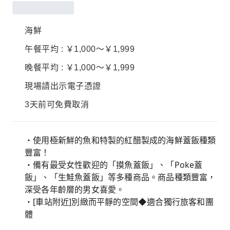
海鮮
午餐平均 : ￥1,000～￥1,999
晚餐平均 : ￥1,000～￥1,999
現場請出示電子憑證
3天前可免費取消
・使用極新鮮的魚和特製的紅醋製成的海鮮蓋飯種類
豐富！
・備有最受女性歡迎的「摸魚蓋飯」、「Poke蓋
飯」、「生鮭魚蓋飯」等多種商品。商品種類豐富，
深受各年齡層的男女喜愛。
・[車站附近]別緻而平靜的空間◆適合獨行旅客和團
體