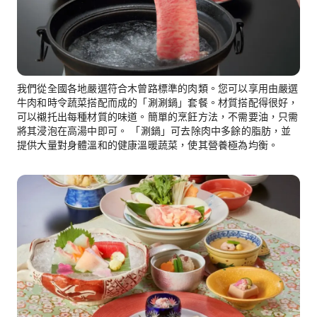
我們從全國各地嚴選符合木曾路標準的肉類。您可以享用由嚴選
牛肉和時令蔬菜搭配而成的「涮涮鍋」套餐。材質搭配得很好，
可以襯托出每種材質的味道。簡單的烹飪方法，不需要油，只需
將其浸泡在高湯中即可。 「涮鍋」可去除肉中多餘的脂肪，並
提供大量對身體溫和的健康溫暖蔬菜，使其營養極為均衡。