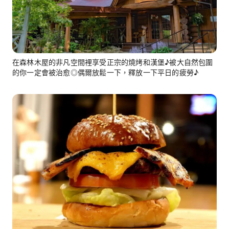
在森林木屋的非凡空間裡享受正宗的燒烤和漢堡♪被大自然包圍
的你一定會被治愈◎偶爾放鬆一下，釋放一下平日的疲勞♪