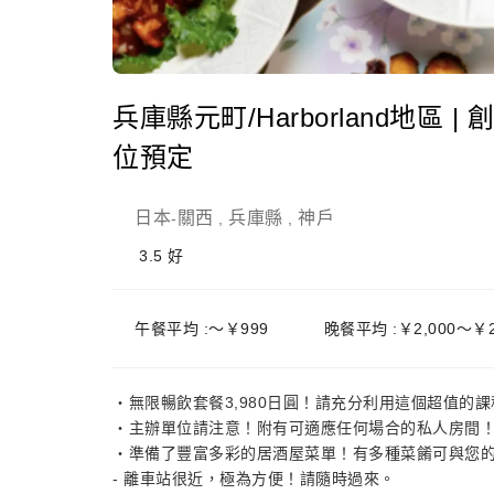
兵庫縣元町/Harborland地區 |
位預定
日本
關西
兵庫縣
神戶
-
,
,
3.5
好
午餐平均 :～￥999
晚餐平均 :￥2,000～￥2
・無限暢飲套餐3,980日圓！請充分利用這個超值的課
・主辦單位請注意！附有可適應任何場合的私人房間
・準備了豐富多彩的居酒屋菜單！有多種菜餚可與您
- 離車站很近，極為方便！請隨時過來。