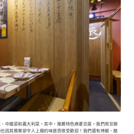
菜、中國菜和義大利菜。其中，推薦特色麻婆豆腐。我們用豆瓣
麵也因其簡單卻令人上癮的味道而很受歡迎！我們還有烤蝦、酪