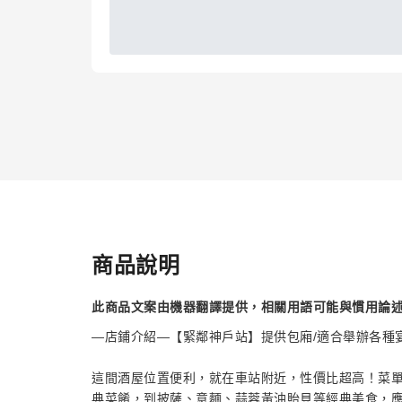
商品說明
此商品文案由機器翻譯提供，相關用語可能與慣用論
—店鋪介紹—【緊鄰神戶站】提供包廂/適合舉辦各種宴
這間酒屋位置便利，就在車站附近，性價比超高！菜
典菜餚，到披薩、意麵、蒜蓉黃油貽貝等經典美食，