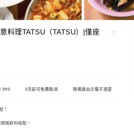
 創意料理TATSU（TATSU）|僅座
,999
3天前可免費取消
現場請出示電子憑證
程！
！
的酒精飲料搭配。