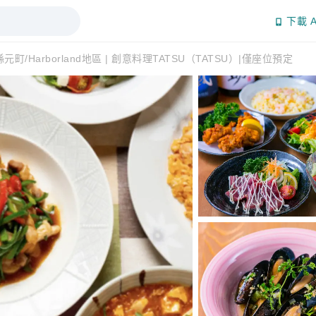
下載 A
元町/Harborland地區 | 創意料理TATSU（TATSU）|僅座位預定