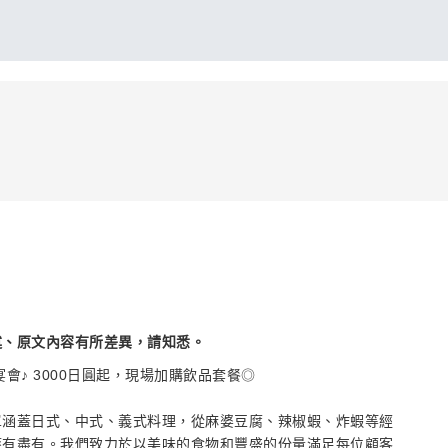
述、原文內容有所差異，請知悉。
會♪ 3000日圓起，現場加購飲品套餐◎
單涵蓋日式、中式、義式料理，從麻婆豆腐、辣椒蝦、炸蝦等經
應有盡有。我們致力於以美味的食物和豐盛的份量滿足每位顧客