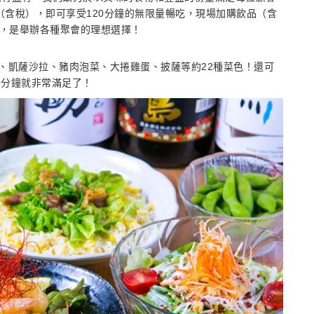
（含稅），即可享受120分鐘的無限量暢吃，現場加購飲品（含
間，是舉辦各種聚會的理想選擇！
雞、凱薩沙拉、豬肉泡菜、大捲雞蛋、披薩等約22種菜色！還可
0分鐘就非常滿足了！