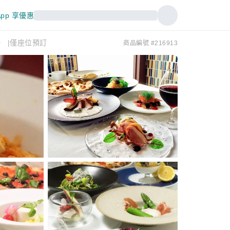
pp 享優惠
no） |僅座位預訂
商品編號 #216913