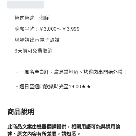
燒肉燒烤 · 海鮮
晚餐平均 : ￥3,000～￥3,999
現場請出示電子憑證
3天前可免費取消
・一風名產白肝、廣島當地酒、烤雞肉串開始外帶！
！
・週日至週四歡樂時光至19:00★★
商品說明
此商品文案由機器翻譯提供，相關用語可能與慣用論
述、原文內容有所差異，請知悉。