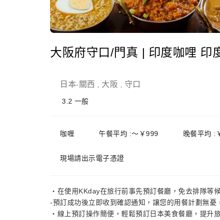
大阪府守口/門真 | 印度咖哩 
日本
關西
大阪
守口
-
,
,
3.2
一般
咖喱
午餐平均 :～￥999
晚餐平均 :￥
現場請出示電子憑證
・在使用KKday在旅行前事先預訂餐廳，免去排隊等
-預訂成功後立即收到確認通知，讓您的用餐計劃無憂
・線上預訂操作簡便，輕鬆預訂日本美食餐廳，提升