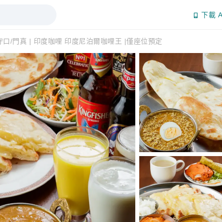
下載 A
口/門真 | 印度咖哩 印度尼泊爾咖哩王 |僅座位預定