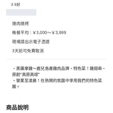
3.9
好
燒肉燒烤
晚餐平均 : ￥3,000～￥3,999
現場請出示電子憑證
3天前可免費取消
・黑薩摩雞～鹿兒島產雞肉品牌・特色菜！雞翅串・
原創“高原高球”
・營業至凌晨！在熱鬧的氛圍中享用我們的特色菜
餚。
商品說明