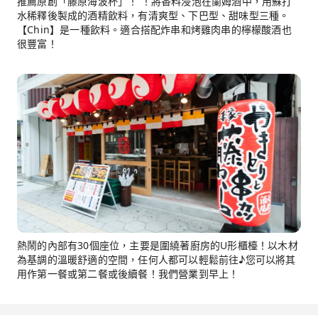
推薦原創「藤原海波杯」！ ！將香料浸泡在蘭姆酒中，用蘇打
水稀釋後製成的酒精飲料，有清爽型、下巴型、甜味型三種。
【Chin】是一種飲料。適合搭配炸串和烤雞肉串的檸檬酸酒也
很豐富！
熱鬧的內部有30個座位，主要是圍繞著廚房的U形櫃檯！以木材
為基調的溫暖舒適的空間，任何人都可以輕鬆前往♪您可以將其
用作第一餐或第二餐或後續餐！我們營業到早上！