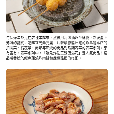
每個炸串都是在店裡串起來，然後用高溫油炸至酥脆，然後塗上
薄薄的麵糊，吃起來光鮮亮麗！沾著濃鬱醬汁吃的炸串是本店的
招牌菜。從蔬菜、肉類等正統的商品到略顯奢華的奢華系列，應
有盡有。奢華系列中，「鰻魚炸亂王雞蛋湯司」是人氣商品！請
品嚐香脆的鰻魚蒲燒炸肉排和嚴選雞蛋的搭配。