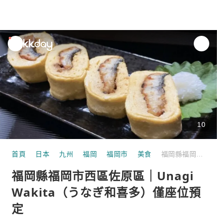
unread
notifications
10
首頁
日本
九州
福岡
福岡市
美食
福岡縣福岡市西區佐原區｜Unagi Wakita（うなぎ和喜多）僅座位預定
福岡縣福岡市西區佐原區｜Unagi
Wakita（うなぎ和喜多）僅座位預
定