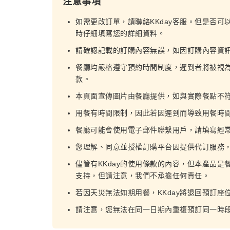
注意事項
如需更改訂單，請聯絡KKday客服。但是否可
時仔細填寫您的詳細資料。
請確認記載的訂購內容無誤，如因訂購內容資
餐廳均嚴格遵守預約時間制度，遲到者將被視
款。
本頁面宣傳圖片由餐廳提供，如與實際餐點不
用餐有時間限制，因此若因遲到而導致用餐時
餐廳可能會使用電子郵件聯繫用戶，請填寫經
您理解、同意並授權訂購平台因提供代訂服務
儘管有KKday的使用條款的內容，但本產品是
支持，但請注意，我們不承擔任何責任。
若因天災無法如期用餐，KKday將退回預訂座
請注意，您無法在同一日期內重複預訂同一時