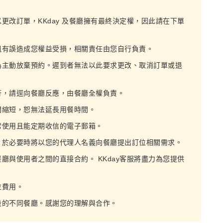
以更改訂單，KKday 及餐廳擁有最終決定權，因此請在下單
訊有誤造成您權益受損，相關責任由您自行負責。
為主動放棄預約。遲到者無法以此要求更改、取消訂單或退
符，請逕向餐廳反應，由餐廳全權負責。
間縮短，恕無法延長用餐時間。
常使用且能定期收信的電子郵箱。
，於必要時將以您的代理人名義向餐廳提出訂位相關需求。
餐廳與使用者之間的直接合約。 KKday客服將盡力為您提供
位費用。
段的不同餐廳。感謝您的理解與合作。