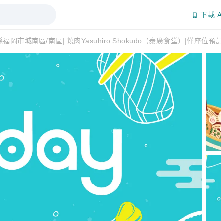
下載 A
福岡市城南區/南區| 燒肉Yasuhiro Shokudo（泰廣食堂）|僅座位預