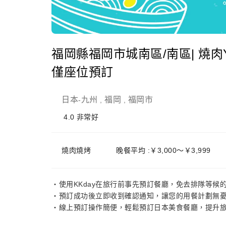
福岡縣福岡市城南區/南區| 燒肉Yas
僅座位預訂
日本
九州
福岡
福岡市
-
,
,
4.0
非常好
燒肉燒烤
晚餐平均 :￥3,000～￥3,999
・使用KKday在旅行前事先預訂餐廳，免去排隊等候
・預訂成功後立即收到確認通知，讓您的用餐計劃無
・線上預訂操作簡便，輕鬆預訂日本美食餐廳，提升