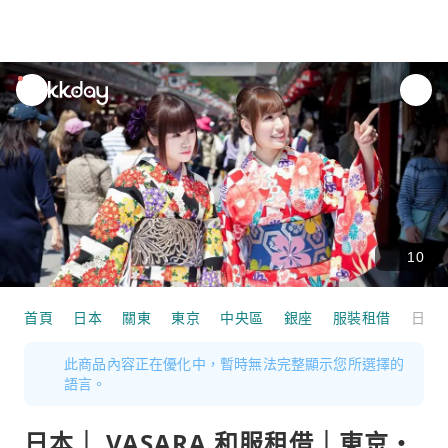
unread
notifications
10
首頁
日本
關東
東京
中央區
銀座
服裝租借
日本｜ VASARA 和服租借｜東京・鎌倉・京都・倉敷多點租借
此商品內容正在優化中，暫時無法完整顯示您所選擇的
語言。
日本｜ VASARA 和服租借｜東京・