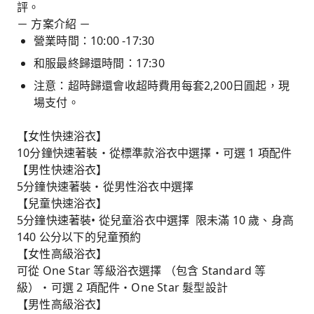
評。
－ 方案介紹 －
營業時間：10:00 -17:30
和服最終歸還時間：17:30
注意：超時歸還會收超時費用每套2,200日圓起，現
場支付。
【女性快速浴衣】
10分鐘快速著裝・從標準款浴衣中選擇・可選 1 項配件
【男性快速浴衣】
5分鐘快速著裝・從男性浴衣中選擇
【兒童快速浴衣】
5分鐘快速著裝• 從兒童浴衣中選擇 限未滿 10 歲、身高
140 公分以下的兒童預約
【女性高級浴衣】
可從 One Star 等級浴衣選擇 （包含 Standard 等
級）・可選 2 項配件・One Star 髮型設計
【男性高級浴衣】