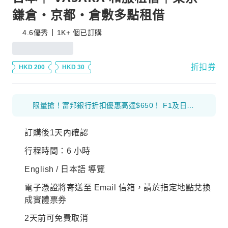
鎌倉・京都・倉敷多點租借
4.6
優秀
1K+ 個已訂購
折扣券
HKD 200
HKD 30
限量搶！富邦銀行折扣優惠高達$650！ F1及日本花火等體驗產品 滿$1000 減$300 優惠碼： 26FB300 環球海外旅遊產品 滿$800 減$200 優惠碼： 26FB200 香港及大灣區旅遊產品 滿$500 減$100 優惠碼： 26FB100
訂購後1天內確認
行程時間：6 小時
English / 日本語 導覽
電子憑證將寄送至 Email 信箱，請於指定地點兌換
成實體票券
2天前可免費取消