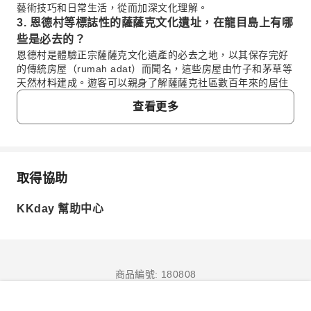
藝術技巧和日常生活，從而加深文化理解。
3. 恩德村等標誌性的薩薩克文化遺址，在龍目島上有哪
些是必去的？
恩德村是體驗正宗薩薩克文化遺產的必去之地，以其保存完好
的傳統房屋（rumah adat）而聞名，這些房屋由竹子和茅草等
天然材料建成。遊客可以親身了解薩薩克社區數百年來的居住
方式。其他重要地點包括以陶器聞名的班尤穆勒克村，以及以
查看更多
傳統紡織聞名的蘇卡拉雷村，這些地方都展示了薩薩克人豐富
的藝術和建築傳統。
4. 與龍目島的薩薩克社區互動時，遊客應遵守哪些文化
規範和禮儀？
參觀薩薩克社區時，請尊重當地習俗，特別是進入傳統房屋或
取得協助
常見問題
聖地時，衣著應樸素。拍照前務必徵得個人同意，並在給予或
接收物品時使用右手。進入傳統房屋前脫鞋是習慣。保持友善
KKday 幫助中心
和禮貌的態度總是受到讚賞，這表明您尊重他們的習俗和傳
1. 龍目島薩薩克文化有何獨特之處？
統。
龍目島的薩薩克文化以其悠久的傳統、獨特的藝術表現形
5. 遊覽龍目島薩薩克文化遺址和南部海灘有哪些交通選
式和特色美食而聞名。它深深植根於祖先的習俗，體現在
擇？
他們的傳統房屋、儀式和日常生活中。薩薩克人以精緻的
為了方便高效地遊覽多個薩薩克文化遺址（如班尤穆勒克、蘇
商品編號: 180808
手織布（songket）和陶器聞名，這是他們文化身份的核
卡拉雷和恩德村）以及南部的海灘（如庫塔、丹絨安和馬烏恩
心，並代代相傳。他們充滿活力的傳統為島嶼注入了豐富
海灘），強烈建議參加包含私人交通的導覽團。這樣可以順暢
而獨特的文化底蘊。
立即訂購