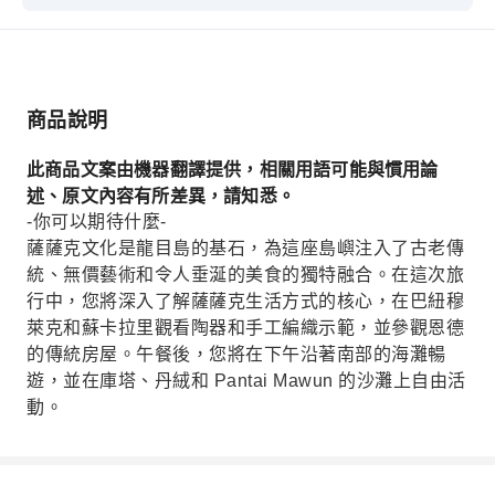
在這次旅行中，您將深入了解薩薩克生活方式的核
心，在巴紐穆萊克和蘇卡拉里觀看陶器和手工編織
示範，並參觀恩德的傳統房屋。午餐後，您將在下
午沿著南部海灘暢遊，並在庫塔、丹絨和 Pantai
商品說明
Mawun 的沙灘上自由活動。
此商品文案由機器翻譯提供，相關用語可能與慣用論
述、原文內容有所差異，請知悉。
-你可以期待什麼-
薩薩克文化是龍目島的基石，為這座島嶼注入了古老傳
統、無價藝術和令人垂涎的美食的獨特融合。在這次旅
行中，您將深入了解薩薩克生活方式的核心，在巴紐穆
萊克和蘇卡拉里觀看陶器和手工編織示範，並參觀恩德
的傳統房屋。午餐後，您將在下午沿著南部的海灘暢
遊，並在庫塔、丹絨和 Pantai Mawun 的沙灘上自由活
動。