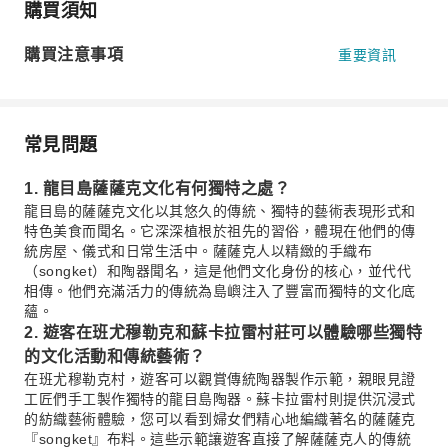
購買須知
購買注意事項
重要資訊
常見問題
1. 龍目島薩薩克文化有何獨特之處？
龍目島的薩薩克文化以其悠久的傳統、獨特的藝術表現形式和
特色美食而聞名。它深深植根於祖先的習俗，體現在他們的傳
統房屋、儀式和日常生活中。薩薩克人以精緻的手織布
（songket）和陶器聞名，這是他們文化身份的核心，並代代
相傳。他們充滿活力的傳統為島嶼注入了豐富而獨特的文化底
蘊。
2. 遊客在班尤穆勒克和蘇卡拉雷村莊可以體驗哪些獨特
的文化活動和傳統藝術？
在班尤穆勒克村，遊客可以觀賞傳統陶器製作示範，親眼見證
工匠們手工製作獨特的龍目島陶器。蘇卡拉雷村則提供沉浸式
的紡織藝術體驗，您可以看到婦女們精心地編織著名的薩薩克
『songket』布料。這些示範讓遊客直接了解薩薩克人的傳統