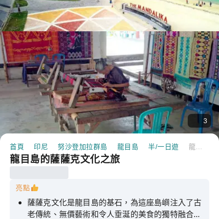
3
首頁
印尼
努沙登加拉群島
龍目島
半/一日遊
龍目島的薩薩克文化之旅
龍目島的薩薩克文化之旅
亮點
薩薩克文化是龍目島的基石，為這座島嶼注入了古
老傳統、無價藝術和令人垂涎的美食的獨特融合。