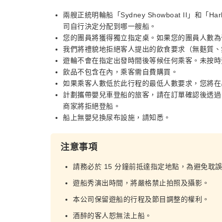
兩艘正統明輪船「Sydney Showboat II」和「
司自行決定分配到哪一艘船。
您的團員將獲得獨立指定桌。如果您的團員人數為
我們將禮貌地拒絕客人提出的飲食要求（無麩質、
遊輪不會在指定出發時間後等候任何乘客。未按時
飲品不包含在內，乘客需自費購買。
如果乘客人數低於此行程的最低人數要求，您將在出
計劃攜帶嬰兒車登船的旅客，請在訂單確認後透過 K
商家將拒絕登船。
船上無嬰兒換尿布設施，請知悉。
注意事項
請務必於 15 分鐘前抵達指定地點，為避免耽
遊船秀演出時間，將嚴格禁止拍照及攝影。
本公司保留遊船的行程及節目調整的權利。
酒醉的客人恕無法上船。