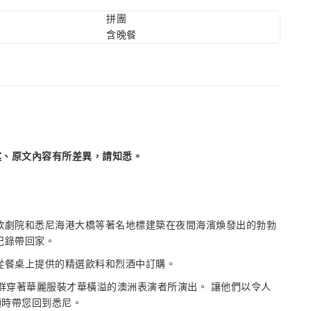
拼團
含晚餐
述、原文內容有所差異，請知悉。
歌劇院和悉尼海港大橋等著名地標建築在夜間海濱煥發出的勃勃
紀錄帶回家。
從餐桌上提供的精選飲料和烈酒中訂購。
表演，由一群穿著華麗服裝才華橫溢的澳洲表演者所演出。 讓他們以令人
頭時帶您回到悉尼。