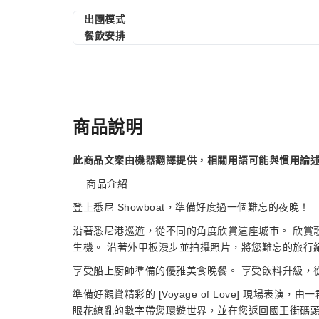
出圑模式
餐飲安排
商品說明
此商品文案由機器翻譯提供，相關用語可能與慣用論
－ 商品介紹 －
登上悉尼 Showboat，準備好度過一個難忘的夜晚！
沿著悉尼港巡遊，從不同的角度欣賞這座城市。 欣賞
生機。 沿著外甲板漫步並拍攝照片，將您難忘的旅行
享受船上廚師準備的優雅美食晚餐。 享受飲料升級，
準備好觀賞精彩的 [Voyage of Love] 現場
眼花繚亂的數字帶您環遊世界，並在您返回國王街碼