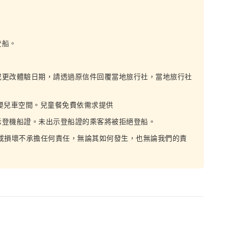
登船。
或更改體驗日期，請透過原信件回覆當地旅行社，當地旅行社
椅、嬰兒車空間。兒童餐免費依需求提供
示登機船證。未出示登船證的乘客將被拒絕登船。
或損壞不承擔任何責任，無論其如何發生，也無論我們的責