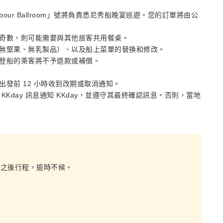
Harbour Ballroom」號將負責悉尼秀船晚宴巡遊。您的訂單將由公
奇數，則可能需要與其他旅客共用餐桌。
無堅果、無乳製品）、以及船上菜單的替換和修改。
登船的乘客將不予退款或補償。
發前 12 小時收到改期或取消通知。
Kday 訊息通知 KKday，並遵守其最終確認訊息。否則，當地
誤之後行程，逾時不候。