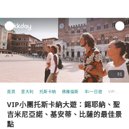
unread
notifications
31
首頁
意大利
托斯卡納
佛羅倫斯
半/一日遊
VIP小團托斯卡納大遊：錫耶納、聖吉米尼亞諾、基安蒂、比薩的最佳景點
VIP小團托斯卡納大遊：錫耶納、聖
吉米尼亞諾、基安蒂、比薩的最佳景
點