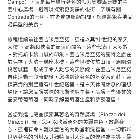
Campo），這是每年舉行著名的派力奧賽馬比賽的主
要中心廣場，還可以探索更安靜的後街，了解有關
Contrade的一切。在遊覽錫耶納期間，您還將驚喜地品
嚐典型的美食。
旅程繼續前往聖吉米尼亞諾，這裡以其“中世紀的摩天
大樓”、高牆和狹窄的街道而聞名，這些代表了大多數
人對托斯卡納山城的印象。聖吉米尼亞諾的獨特之處在
於保存了大約十幾座塔樓，這些塔樓位於山頂，周圍環
繞著城牆，形成了令人難忘的天際線。在聖吉米尼亞諾
自由活動一段時間後，您將到達著名的基安蒂酒莊。這
棟高貴的別墅擁有中世紀塔樓，是白天休閒休息的理想
場所，讓您品嚐美味的托斯卡納午餐，品嚐一些優質的
基安蒂葡萄酒，同時了解葡萄酒生產和參觀酒窖。
當您到達比薩並探索其著名的奇蹟廣場（Piazza dei
Miracoli）時，您可以欣賞窗外的美麗景色，放鬆身
心，這裡有令人難以置信的大教堂和洗禮堂，一切都以
世界著名的斜塔及其獨特而引人注目的優雅為主導。最