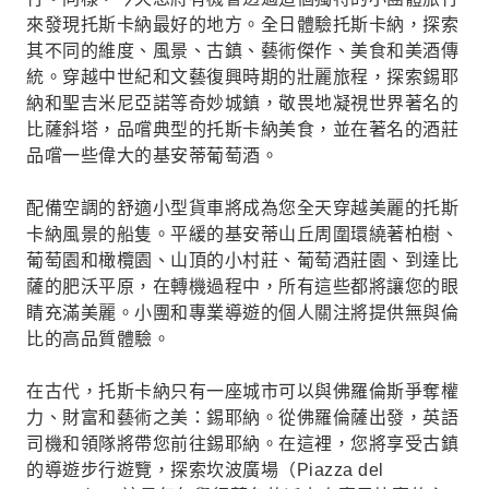
來發現托斯卡納最好的地方。全日體驗托斯卡納，探索
其不同的維度、風景、古鎮、藝術傑作、美食和美酒傳
統。穿越中世紀和文藝復興時期的壯麗旅程，探索錫耶
納和聖吉米尼亞諾等奇妙城鎮，敬畏地凝視世界著名的
比薩斜塔，品嚐典型的托斯卡納美食，並在著名的酒莊
品嚐一些偉大的基安蒂葡萄酒。
配備空調的舒適小型貨車將成為您全天穿越美麗的托斯
卡納風景的船隻。平緩的基安蒂山丘周圍環繞著柏樹、
葡萄園和橄欖園、山頂的小村莊、葡萄酒莊園、到達比
薩的肥沃平原，在轉機過程中，所有這些都將讓您的眼
睛充滿美麗。小團和專業導遊的個人關注將提供無與倫
比的高品質體驗。
在古代，托斯卡納只有一座城市可以與佛羅倫斯爭奪權
力、財富和藝術之美：錫耶納。從佛羅倫薩出發，英語
司機和領隊將帶您前往錫耶納。在這裡，您將享受古鎮
的導遊步行遊覽，探索坎波廣場（Piazza del