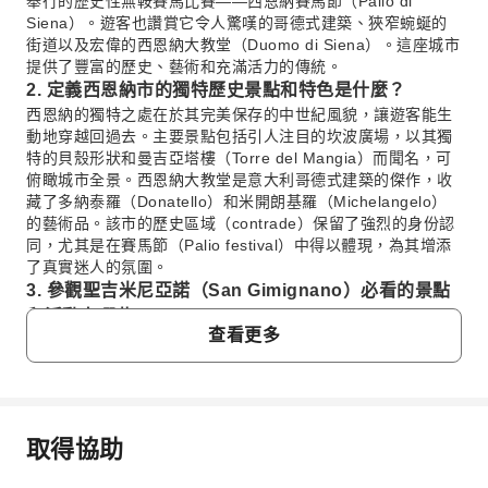
舉行的歷史性無鞍賽馬比賽——西恩納賽馬節（Palio di
Siena）。遊客也讚賞它令人驚嘆的哥德式建築、狹窄蜿蜒的
街道以及宏偉的西恩納大教堂（Duomo di Siena）。這座城市
提供了豐富的歷史、藝術和充滿活力的傳統。
2. 定義西恩納市的獨特歷史景點和特色是什麼？
西恩納的獨特之處在於其完美保存的中世紀風貌，讓遊客能生
動地穿越回過去。主要景點包括引人注目的坎波廣場，以其獨
特的貝殼形狀和曼吉亞塔樓（Torre del Mangia）而聞名，可
俯瞰城市全景。西恩納大教堂是意大利哥德式建築的傑作，收
藏了多納泰羅（Donatello）和米開朗基羅（Michelangelo）
的藝術品。該市的歷史區域（contrade）保留了強烈的身份認
同，尤其是在賽馬節（Palio festival）中得以體現，為其增添
了真實迷人的氛圍。
3. 參觀聖吉米尼亞諾（San Gimignano）必看的景點
和活動有哪些？
查看更多
參觀聖吉米尼亞諾時，一個亮點是探索其保存完好的中世紀塔
樓，這也為它贏得了「塔樓之城」的綽號。千萬不要錯過攀登
格羅薩塔（Torre Grossa），欣賞托斯卡納鄉村令人屏息的美
景。漫步於水井廣場（Piazza della Cisterna）和主教堂廣場
（Piazza del Duomo），參觀聖母瑪利亞主教堂（Collegiata
取得協助
di Santa Maria Assunta，即主教堂），並探索迷人的狹窄街
常見問題
道。務必品嚐當地的藏紅花（saffron）和著名的聖吉米尼亞諾