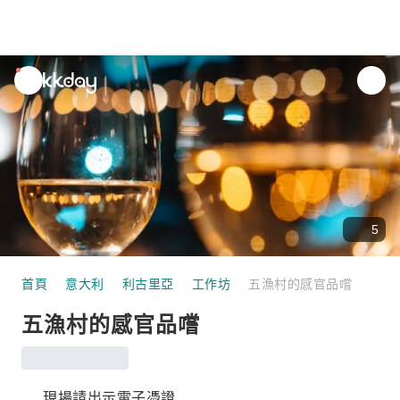
unread
notifications
5
首頁
意大利
利古里亞
工作坊
五漁村的感官品嚐
五漁村的感官品嚐
現場請出示電子憑證