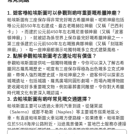
1. 遊客喺帕埃斯圖可以參觀到啲咩重要嘅希臘神廟？
帕埃斯圖有三座保存得非常完好嘅古希臘神廟。呢啲神廟包括
喺公元前550年左右建成、最古老嘅赫拉神廟（又稱「巴西利
卡」）。而建於公元前450年左右嘅尼普頓神廟（又稱「波塞
頓神廟」），就被認為係世界上保存最完好嘅希臘神廟之一。
第三座係建於公元前500年左右嘅雅典娜神廟（又稱「刻瑞斯
神廟」）。每一座神廟都展示咗獨特嘅多立克式建築風格。
2. 點解參觀帕埃斯圖考古遺址咁有價值？
參觀帕埃斯圖提供咗一個獨特嘅機會，令你可以深入了解古希
臘同古羅馬嘅歷史。呢度有三座保存得極為出色嘅多立克式神
廟，帶俾人強烈嘅歷史感。除咗神廟之外，遊客仲可以探索古
城嘅遺址，包括城牆、羅馬廣場同圓形劇場。而場內嘅博物館
更收藏咗好多重要嘅文物，例如墓葬畫同雕塑，令你對大希臘
時代嘅文化有更深入嘅認識。
3. 去帕埃斯圖有啲咩常見嘅交通選擇？
帕埃斯圖主要可以透過火車同汽車到達。從薩萊諾
（Salerno）或那不勒斯（Naples）等主要城市搭乘地區火
車，有直達帕埃斯圖火車站嘅方便路線。如果揸車，帕埃斯圖
位於SS18海岸公路附近，沿途風景優美。當地巴士服務亦連接
帕埃斯圖同附近嘅城鎮，為無私家車嘅旅客提供更多彈性。