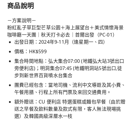
商品說明
－方案說明－
粉紅亂子草巨型芒草公園＋海上展望台＋美式情懷海景
咖啡廳一天團｜秋天打卡必去｜首爾出發（PC-01）
出發日期：2024年9-11月（逢星期一、四）
價格：HK$599
集合時間地點：弘大集合07:00 (地鐵弘大站3號出口
旁便利店)；明洞集合07:45 (地鐵明洞站5號出口,徒
步到新世界百貨噴水台集合
團費已經包含：當地司機、流利中文導遊及其小費、
午餐用膳、行程上所有門票及來回交通費用。
額外贈送：CU 便利店 特選蛋糕或麵包早餐（由於贈
送之早餐及飲料數量及款式有限，客人無法現場挑
選）及韓國高級深層水一枝