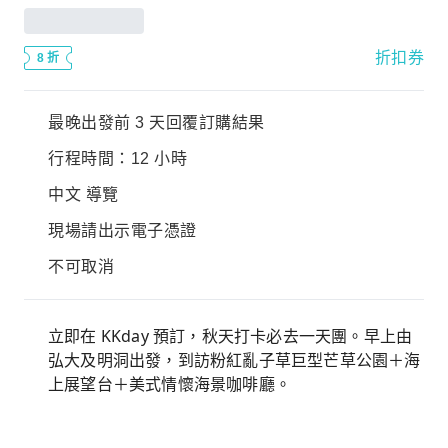
折扣券
8 折
最晚出發前 3 天回覆訂購結果
行程時間：12 小時
中文 導覽
現場請出示電子憑證
不可取消
立即在 KKday 預訂，秋天打卡必去一天團。早上由
弘大及明洞出發，到訪粉紅亂子草巨型芒草公園＋海
上展望台＋美式情懷海景咖啡廳。