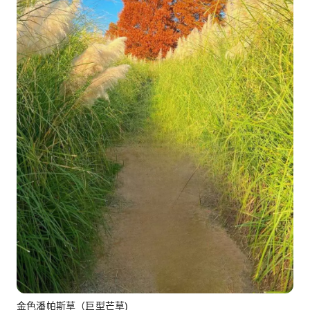
金色潘帕斯草（巨型芒草)