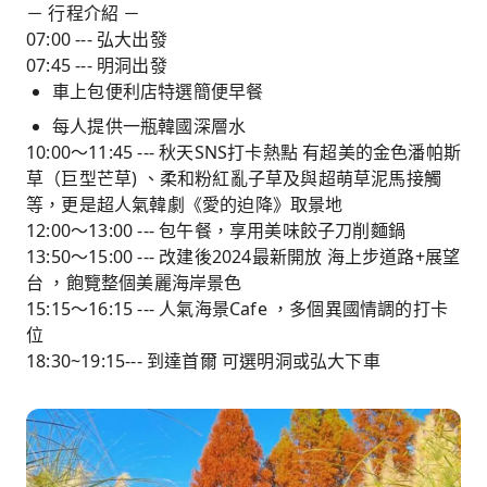
－ 行程介紹 －
07:00 --- 弘大出發
07:45 --- 明洞出發
車上包便利店特選簡便早餐
每人提供一瓶韓國深層水
10:00～11:45 --- 秋天SNS打卡熱點 有超美的金色潘帕斯
草（巨型芒草) 、柔和粉紅亂子草及與超萌草泥馬接觸
等，更是超人氣韓劇《愛的迫降》取景地
12:00～13:00 --- 包午餐，享用美味餃子刀削麵鍋
13:50～15:00 --- 改建後2024最新開放 海上步道路+展望
台 ，飽覽整個美麗海岸景色
15:15～16:15 --- 人氣海景Cafe ，多個異國情調的打卡
位
18:30~19:15--- 到達首爾 可選明洞或弘大下車