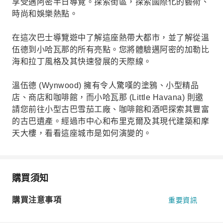
享受邁阿密半日導覽。探索街區，探索國際化的藝術、
時尚和娛樂熱點。
在這次巴士導覽遊中了解這座熱帶大都市，並了解從溫
伍德到小哈瓦那的所有亮點。您將體驗邁阿密的加勒比
海和拉丁風格及其快速發展的天際線。
溫伍德 (Wynwood) 擁有令人驚嘆的塗鴉、小型精品
店、商店和咖啡館，而小哈瓦那 (Little Havana) 則邀
請您前往小型古巴雪茄工廠、咖啡館和酒吧探索其豐富
的古巴遺產。經過市中心和布里克爾及其現代建築和摩
天大樓，看看這座城市是如何演變的。
購買須知
購買注意事項
重要資訊