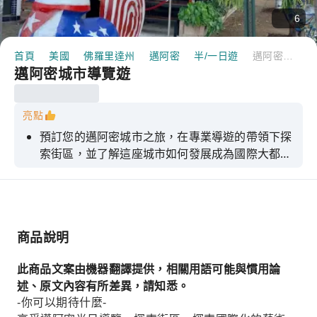
6
首頁
美國
佛羅里達州
邁阿密
半/一日遊
邁阿密城市導覽遊
邁阿密城市導覽遊
亮點
預訂您的邁阿密城市之旅，在專業導遊的帶領下探
索街區，並了解這座城市如何發展成為國際大都
市。
商品說明
此商品文案由機器翻譯提供，相關用語可能與慣用論
述、原文內容有所差異，請知悉。
-你可以期待什麼-