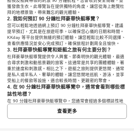
船長及船員帶領的刺激 90 分鐘航程。您會收到安全簡報，並
獲發救生衣。此導覽旨在提供獨特的角度，讓您從海上飽覽杜
拜的地標景致，帶來難忘的觀光體驗。
2. 我如何預訂 90 分鐘杜拜豪華快艇導覽？
您可以輕鬆地透過網上預訂 90 分鐘杜拜豪華快艇導覽。建議
提早預訂，尤其是在旅遊旺季，以確保您心儀的日期和時間。
KKday 等平台提供無縫的預訂體驗，讓您輕鬆比較不同選擇、
查看供應情況並安心完成預訂，確保旅程計劃周全且愉快。
3. 杜拜豪華快艇導覽和遊艇之旅有何主要分別？
杜拜豪華快艇導覽提供令人興奮、節奏明快的觀光體驗，最適
合尋求刺激和動態景觀的旅客。這通常是共享的團體體驗，著
重於速度和刺激感。相比之下，遊艇之旅則提供更悠閒、通常
是私人或半私人、奢華的體驗，讓您悠閒地巡航、游泳，並享
受船上的餐飲等設施，適合較長時間、更親密的聚會。
4. 在 90 分鐘杜拜豪華快艇導覽中，通常會看到哪些標
誌性地標？
在 90 分鐘杜拜豪華快艇導覽中，您通常會經過多個標誌性地
標。這些地標經常包括壯觀的杜拜之眼（Ain Dubai）、充滿活
查看更多
力的 JBR（朱美拉棕櫚海灘住宅區）天際線、豪華的亞特蘭蒂
斯棕櫚酒店（Atlantis, The Palm），以及建築奇蹟般的帆船酒
店（Burj Al Arab），讓您從海上獲得無與倫比的拍照機會。
5. 我如何前往杜拜豪華快艇導覽的上船地點？