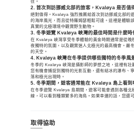
往。
2. 首次到訪挪威北部的旅客，Kvaløya 是否
絕對值得。Kvaløya 強烈推薦給首次到訪挪威北
的海岸風光，而且從特羅姆瑟輕鬆可達。這裡是體驗
真實的北極環境中觀賞野生動物。
3. 冬季遊覽 Kvaløya 峽灣的最佳時間是什麼
在 Kvaløya 峽灣享受冬季體驗的黃金時期通常是
夜獨特的氛圍，以及觀賞迷人北極光的最高機會。嚴
的天空。
4. Kvaløya 峽灣在冬季提供哪些獨特的冬季
冬季的 Kvaløya 峽灣是攝影師的夢想之地，這裡
您有機會捕捉到獨特的光影互動，還有結冰的瀑布、
落和極光出現時。
5. 冬季期間，遊客通常能在 Kvaløya 島上
在冬季遊覽 Kvaløya 島期間，遊客可能會遇到各
線，可以看到種類繁多的海鳥。如果幸運的話，您還
物在峽灣水域中穿梭。
6. 從 Kvaløya 峽灣觀賞北極光的潛力如何？
Kvaløya 峽灣在冬季提供極佳的觀賞北極光的潛
九月到四月，只要天氣晴朗且有足夠的太陽活動，就
取得協助
難忘的景象。
7. 冬季環繞 Kvaløya 峽灣的旅行團有哪些活