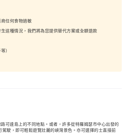
應商任何食物過敏
發生這種情況，我們將為您提供替代方案或全額退款
子等）
巴士線路可達島上的不同地點。或者，許多從特羅姆瑟市中心出發的
需自行駕駛，即可輕鬆遊覽壯麗的峽灣景色。亦可選擇的士直接前