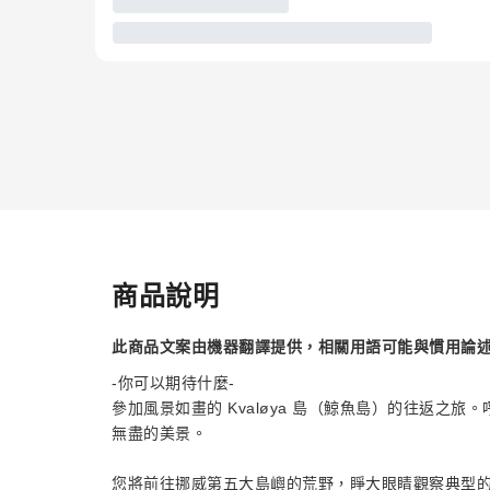
商品說明
此商品文案由機器翻譯提供，相關用語可能與慣用論
-你可以期待什麼-
參加風景如畫的 Kvaløya 島（鯨魚島）的往返之
無盡的美景。
您將前往挪威第五大島嶼的荒野，睜大眼睛觀察典型