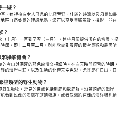
值得一遊？
部的遊客。這裡擁有令人屏息的北極荒野、壯麗的峽灣以及風景如畫
該地區自然美景的理想地點，您可以享受景觀駕駛、攝影，並在
時候？
從晚秋（十月）一直到早春（三月）。這些月份提供潔白的雪景、極
冬時節，即十二月至二月，則能欣賞到最厚的積雪景觀和最黑暗
風景和攝影機會？
有壯麗的雪山與深邃的藍色峽灣交相輝映。在白天時間短暫的時期，
寧靜的海岸村莊，以及生動的北極天空色彩，尤其是在日出、日
看到哪些類型的野生動物？
種北極野生動物。常見的目擊包括馴鹿和駝鹿群。沿著崎嶇的海岸
可能看到雄偉的海鷹在頭頂盤旋，或者像海豹這樣的海洋哺乳動
力。由於其遠離城市光污染的地理位置，提供了理想的黑暗天空。從
有非常高的機會在峽灣上方的天空中目睹到北極光舞動，創造出
動和體驗？