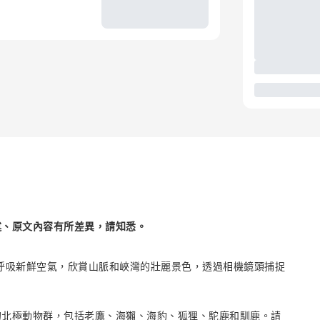
述、原文內容有所差異，請知悉。
旅。呼吸新鮮空氣，欣賞山脈和峽灣的壯麗景色，透過相機鏡頭捕捉
的北極動物群，包括老鷹、海獺、海豹、狐狸、駝鹿和馴鹿。請