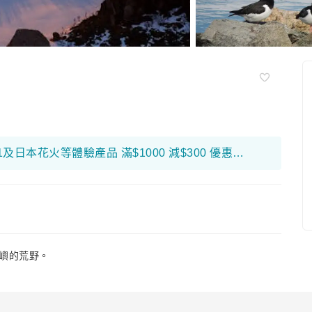
限量搶！富邦銀行折扣優惠高達$650！ F1及日本花火等體驗產品 滿$1000 減$300 優惠碼： 26FB300 環球海外旅遊產品 滿$800 減$200 優惠碼： 26FB200 香港及大灣區旅遊產品 滿$500 減$100 優惠碼： 26FB100
嶼的荒野。