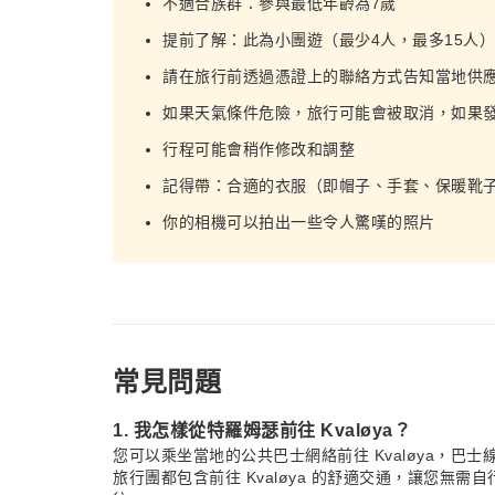
不適合族群：參與最低年齡為7歲
提前了解：此為小團遊（最少4人，最多15人）
請在旅行前透過憑證上的聯絡方式告知當地供
如果天氣條件危險，旅行可能會被取消，如果
行程可能會稍作修改和調整
記得帶：合適的衣服（即帽子、手套、保暖靴
你的相機可以拍出一些令人驚嘆的照片
常見問題
1. 我怎樣從特羅姆瑟前往 Kvaløya？
您可以乘坐當地的公共巴士網絡前往 Kvaløya，
旅行團都包含前往 Kvaløya 的舒適交通，讓您無