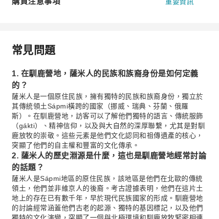
購買注意事項
重要資訊
常見問題
1. 在馴鹿營地，薩米人的民族和族裔身份是如何定義
的？
薩米人是一個原住民族，擁有獨特的民族和族裔身份，獨立於
其傳統領土Sápmi橫跨的國家（挪威、瑞典、芬蘭、俄羅
斯）。在馴鹿營地，訪客可以了解他們獨特的語言、傳統服飾
（gákti）、精神信仰，以及與大自然的深厚聯繫，尤其是對馴
鹿放牧的崇敬。這些元素是他們文化認同和祖傳遺產的核心，
突顯了他們的自主權和豐富的文化傳承。
2. 薩米人的歷史淵源是什麼，這也是馴鹿營地經常討論
的話題？
薩米人是Sápmi地區的原住民族，該地區是他們在北歐的傳統
領土，他們並非維京人的後裔。考古證據表明，他們在這片土
地上的存在已有數千年，早於現代民族國家的形成。馴鹿營地
的討論經常涵蓋他們古老的起源、獨特的基因標記，以及他們
獨特的文化演變，突顯了一個與北極環境和馴鹿放牧緊密相連