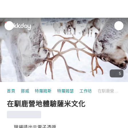
unread
notifications
5
首頁
挪威
特羅姆斯
特羅姆瑟
工作坊
在馴鹿營地體驗薩米文化
在馴鹿營地體驗薩米文化
現場請出示電子憑證