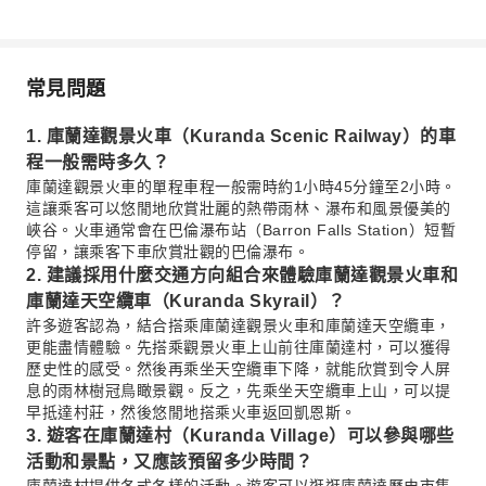
常見問題
1. 庫蘭達觀景火車（Kuranda Scenic Railway）的車
程一般需時多久？
庫蘭達觀景火車的單程車程一般需時約1小時45分鐘至2小時。
這讓乘客可以悠閒地欣賞壯麗的熱帶雨林、瀑布和風景優美的
峽谷。火車通常會在巴倫瀑布站（Barron Falls Station）短暫
停留，讓乘客下車欣賞壯觀的巴倫瀑布。
2. 建議採用什麼交通方向組合來體驗庫蘭達觀景火車和
庫蘭達天空纜車（Kuranda Skyrail）？
許多遊客認為，結合搭乘庫蘭達觀景火車和庫蘭達天空纜車，
更能盡情體驗。先搭乘觀景火車上山前往庫蘭達村，可以獲得
歷史性的感受。然後再乘坐天空纜車下降，就能欣賞到令人屏
息的雨林樹冠鳥瞰景觀。反之，先乘坐天空纜車上山，可以提
早抵達村莊，然後悠閒地搭乘火車返回凱恩斯。
3. 遊客在庫蘭達村（Kuranda Village）可以參與哪些
活動和景點，又應該預留多少時間？