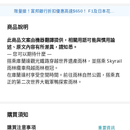
限量搶！富邦銀行折扣優惠高達$650！ F1及日本花火等體驗產品 滿$1000 減$300 優惠碼： 26FB300 環球海外旅遊產品 滿$800 減$200 優惠碼： 26FB200 香港及大灣區旅遊產品 滿$500 減$100 優惠碼： 26FB100
商品說明
此商品文案由機器翻譯提供，相關用語可能與慣用論
述、原文內容有所差異，請知悉。
— 您可以期待什麼 —
搭乘庫蘭達觀光鐵路穿越世界遺產雨林，並搭乘 Skyrail
雨林纜車飛越雨林樹冠。
在庫蘭達村享受空閒時間。前往雨林自然公園，搭乘真
正的第二次世界大戰軍鴨探索雨林。
購買須知
購買注意事項
重要資訊