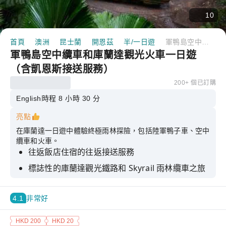
10
首頁
澳洲
昆士蘭
開恩茲
半/一日遊
軍鴨島空中纜車和庫蘭達觀光火車一日遊（含凱恩斯接送服務）
軍鴨島空中纜車和庫蘭達觀光火車一日遊
（含凱恩斯接送服務）
200+ 個已訂購
English
時程 8 小時 30 分
亮點
在庫蘭達一日遊中體驗終極雨林探險，包括陸軍鴨子車、空中
纜車和火車。
往返飯店住宿的往返接送服務
標誌性的庫蘭達觀光鐵路和 Skyrail 雨林纜車之旅
參加軍鴨雨林之旅，透過陸地和水路探索熱帶雨林
4.1
非常好
HKD 200
HKD 20