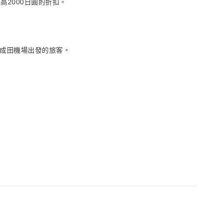
高2000日圓的折扣。
或成田機場出發的旅客。