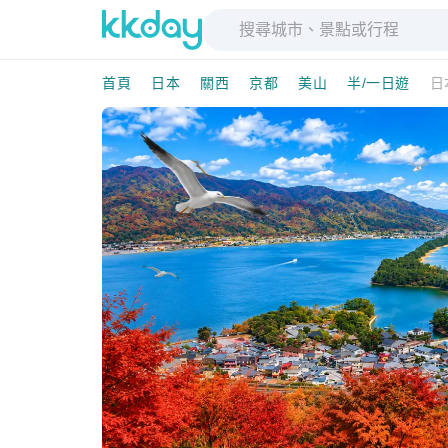
首頁
日本
關西
京都
美山
半/一日遊
日