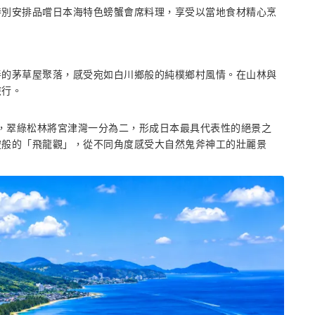
特別安排品嚐日本海特色螃蟹會席料理，享受以當地食材精心烹
善的茅草屋聚落，感受宛如白川鄉般的純樸鄉村風情。在山林與
旅行。
名，翠綠松林將宮津灣一分為二，形成日本最具代表性的絕景之
空般的「飛龍觀」，從不同角度感受大自然鬼斧神工的壯麗景