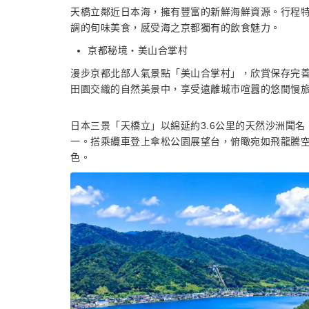
天橋立鄰近日本海，擁有豐富的新鮮海鮮資源。行程
調的旬味美食，感受海之京都獨有的飲食魅力。
京都秘境・美山合掌村
漫步京都北部人氣景點「美山合掌村」，欣賞保存完
田園交織的自然美景中，享受遠離城市喧囂的悠閒慢
日本三景「天橋立」以綿延約3.6公里的天然沙洲聞
一。搭乘纜車登上傘松公園展望台，俯瞰宛如飛龍騰
色。