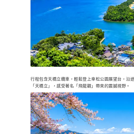
行程包含天橋立纜車，輕鬆登上傘松公園展望台，沿
「天橋立」，感受著名「飛龍觀」帶來的震撼視野。