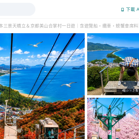
下載 A
本三景天橋立＆京都美山合掌村一日遊｜含遊覽船・纜車・螃蟹會席料