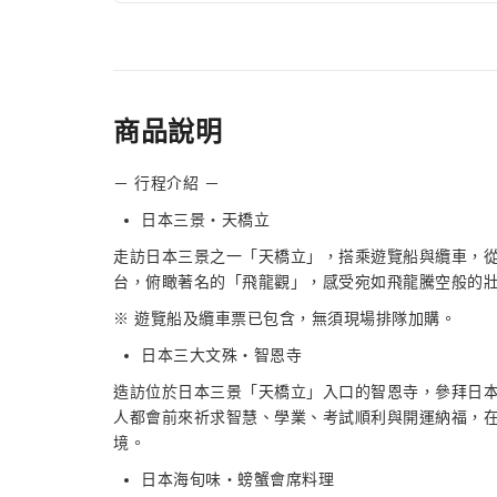
商品說明
－ 行程介紹 －
日本三景・天橋立
走訪日本三景之一「天橋立」，搭乘遊覽船與纜車，從
台，俯瞰著名的「飛龍觀」，感受宛如飛龍騰空般的
※ 遊覽船及纜車票已包含，無須現場排隊加購。
日本三大文殊・智恩寺
造訪位於日本三景「天橋立」入口的智恩寺，參拜日本
人都會前來祈求智慧、學業、考試順利與開運納福，
境。
日本海旬味・螃蟹會席料理