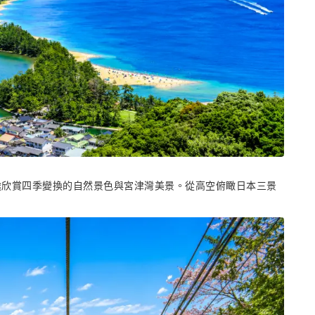
途欣賞四季變換的自然景色與宮津灣美景。從高空俯瞰日本三景