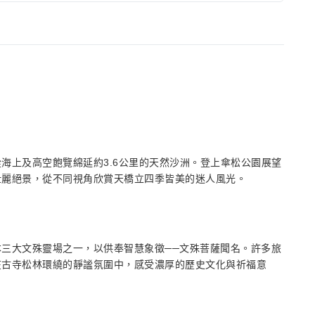
海上及高空飽覽綿延約3.6公里的天然沙洲。登上傘松公園展望
壯麗絕景，從不同視角欣賞天橋立四季皆美的迷人風光。
三大文殊靈場之一，以供奉智慧象徵──文殊菩薩聞名。許多旅
在古寺松林環繞的靜謐氛圍中，感受濃厚的歷史文化與祈福意