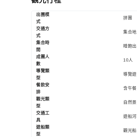
出圑模
拼團
式
交通方
集合地
式
集合時
睡飽出發
間
成團人
10人
數
導覽類
導覽遊
型
餐飲安
含午餐
排
觀光類
自然景
型
交通工
遊船河
具
遊船類
觀光船
型