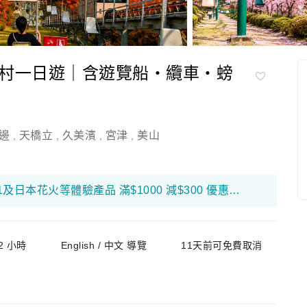
村一日遊｜含遊覽船・纜車・螃
邊
天橋立
久美濱
宮津
美山
,
,
,
,
限量搶！富邦銀行折扣優惠高達$650！ F1及日本花火等體驗產品 滿$1000 減$300 優惠碼： 26FB300 環球海外旅遊產品 滿$800 減$200 優惠碼： 26FB200 香港及大灣區旅遊產品 滿$500 減$100 優惠碼： 26FB100
2 小時
English / 中文 導覽
11天前可免費取消