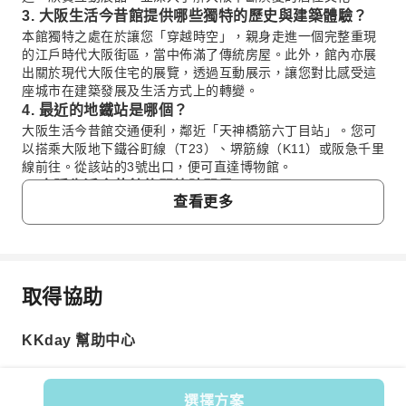
3. 大阪生活今昔館提供哪些獨特的歷史與建築體驗？
本館獨特之處在於讓您「穿越時空」，親身走進一個完整重現
的江戶時代大阪街區，當中佈滿了傳統房屋。此外，館內亦展
出關於現代大阪住宅的展覽，透過互動展示，讓您對比感受這
座城市在建築發展及生活方式上的轉變。
4. 最近的地鐵站是哪個？
大阪生活今昔館交通便利，鄰近「天神橋筋六丁目站」。您可
以搭乘大阪地下鐵谷町線（T23）、堺筋線（K11）或阪急千里
線前往。從該站的3號出口，便可直達博物館。
5. 大阪生活今昔館的開放時間是？
查看更多
大阪生活今昔館的開放時間通常為上午10時至下午5時，最後
入場時間為下午4時30分。逢星期二及某些公眾假期通常會休
息。建議訪客在出發前，先到官方網站確認是否有特別的休館
日期或時間變動。
6. 在大阪生活今昔館，可以看到大阪過去及現在的哪些
取得協助
常見問題
居住發展？
參觀者可以探索一個細緻重現的江戶時代街景，感受當時的日
KKday 幫助中心
常生活與建築特色。此外，博物館亦設有現代住宅展覽，並提
1. 大阪生活今昔館是否值得遊客參觀？
供互動資料，生動展示了大阪的居所和居民生活方式，從歷史
絕對值得！大阪生活今昔館帶您穿越時空，感受大阪的歷
時期至今的演變歷程。
史變遷，展示了江戶時代的街道風貌與現代居住空間。作
7. 在大阪生活今昔館重現的江戶時代街道，有適合拍照
選擇方案
為一個室內景點，不受天氣影響，是歷史和建築愛好者們