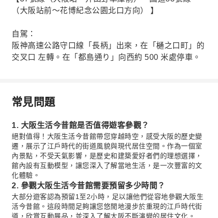
（大阪站前～花博紀念公園北口方向） 】
自駕：
阪神高速公路守口線「長柄」出來，在「樋之口町」的
交叉口 左轉。在「都島通り」向西約 500 米處停車。
常見問題
1. 大阪生活今昔館是否值得遊客參觀？
絕對值得！大阪生活今昔館帶您穿越時空，感受大阪的歷史變
遷，展示了江戶時代的街道風貌與現代居住空間。作為一個室
內景點，不受天氣影響，是歷史和建築愛好者們的理想選擇，
館內設有互動模型，讓您深入了解當地生活，是一次豐富的文
化體驗。
2. 參觀大阪生活今昔館需要預留多少時間？
大部分遊客認為預留1至2小時，足以讓他們從容地參觀大阪生
活今昔館。這段時間足夠讓您悠閒地漫步於重現的江戶時代街
道，欣賞互動展品，並深入了解大阪不斷演變的居住文化。