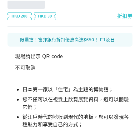
折扣券
HKD 200
HKD 30
限量搶！富邦銀行折扣優惠高達$650！ F1及日本花火等體驗產品 滿$1000 減$300 優惠碼： 26FB300 環球海外旅遊產品 滿$800 減$200 優惠碼： 26FB200 香港及大灣區旅遊產品 滿$500 減$100 優惠碼： 26FB100
現場請出示 QR code
不可取消
日本第一家以「住宅」為主題的博物館；
您不僅可以在視覺上欣賞展覽資料，還可以體驗
它們；
從江戶時代的地板到現代的地板，您可以發現各
種魅力和享受自己的方式；