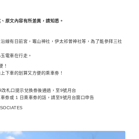
述、原文內容有所差異，請知悉。
沿線有日前宮，竈山神社，伊太祁󠄀曽神社等，為了能參拜三社
小玉電車在行走。
便！
由上下車的划算又方便的乘車劵！
R改札口提示兌換劵後通過，至9號月台
車劵或 1 日乘車劵的話，請至9號月台窗口申告
SSOCIATES