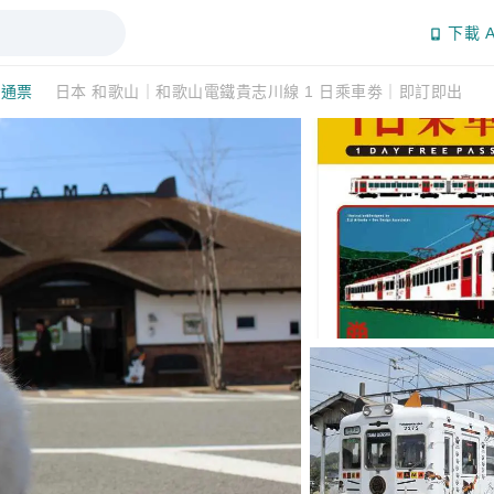
下載 A
通通票
日本 和歌山｜和歌山電鐵貴志川線 1 日乘車劵｜即訂即出