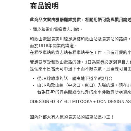
商品說明
此商品文案由機器翻譯提供，相關用語可能與慣用論
- 關於和歌山電鐵貴志川線 -
和歌山電鐵貴志川線是連結和歌山站及貴志站的路線，
而於1916年開業的鐵道。
在貓型車站的貴志站有貓車站長在工作，且有可愛的
若想要享受和歌山電鐵的話，1日乘車劵必定划算且方
是個乘車日當天可中途下車而不限次數，且全線可自
從JR線轉車的話，請由地下道至9號月台
由JR和歌山線（中央口，東口）入場的話，請在J
若誤在JR的賣票機或改札外的乘車劵販賣所購買乘
©DESIGNED BY EIJI MITOOKA + DON DESIGN A
國內外都大有人氣的貴志站的貓車站長小玉！