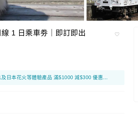
線 1 日乘車劵｜即訂即出
限量搶！富邦銀行折扣優惠高達$650！ F1及日本花火等體驗產品 滿$1000 減$300 優惠碼： 26FB300 環球海外旅遊產品 滿$800 減$200 優惠碼： 26FB200 香港及大灣區旅遊產品 滿$500 減$100 優惠碼： 26FB100