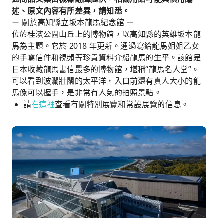
述、原文內容有所差異，請知悉。
ー 關於高知縣立坂本龍馬紀念館 ー
位於桂濱公園山丘上的博物館，以高知縣的英雄坂本龍
馬為主題。它於 2018 年更新。通過寫給龍馬姐姐乙女
的手寫信件和視頻等珍貴資料介紹龍馬的生平。該館是
日本收藏龍馬書信最多的博物館，堪稱“龍馬名人堂”。
可以看到波瀾壯闊的太平洋，入口前還有真人大小的龍
馬像可以握手，是非常有人氣的拍照景點。
請
在這裡
查看有關特別展覽和常設展覽的信息。