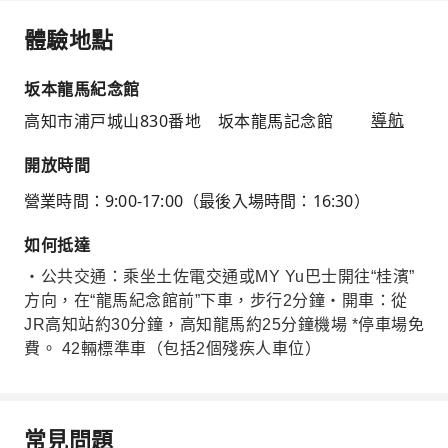
體驗地點
坂本龍馬紀念館
高知市浦戸城山830番地 坂本龍馬記念館
導航
開放時間
營業時間：9:00-17:00（最後入場時間：16:30）
如何抵達
・公共交通：乘坐土佐電交通或MY Yu巴士開往“桂濱”
方向，在“龍馬紀念館前”下車，步行2分鐘・開車：從
JR高知站約30分鐘，高知龍馬約25分鐘機場 *停車場免
費。 42輛標準車（包括2個殘疾人車位）
常見問題