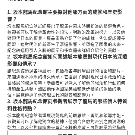
1. 坂本龍馬紀念館主要探討他哪方面的成就和歷史影
響？
坂本龍馬紀念館詳細展出了龍馬在幕末時期扮演的關鍵角色。
參觀者可以了解他革命性的想法、對政治改革的努力，以及他
對現代日本的願景。展品重點介紹了他的成就，例如促成薩長
同盟，這對明治維新產生了深遠影響，並塑造了國家的未來。
紀念館運用引人入勝的展示和多媒體來詳細介紹他的貢獻。
2. 坂本龍馬紀念館如何闡述坂本龍馬對現代日本的深遠
影響和傳承？
該紀念館透過各種展示，包括為各年齡層設計的插圖和影片，
來闡述坂本龍馬的持久傳承。它強調了他對現代日本政治和社
會格局的深遠影響。參觀者可以深入了解他的想法和行動如何
持續產生共鳴，鞏固他作為國家英雄和進步變革的象徵的地
位。展覽傳達了他跨越世代的願景和影響力。
3. 坂本龍馬紀念館向參觀者展示了龍馬的哪些個人特質
和性格特點？
坂本龍馬紀念館著重展現龍馬的前瞻思維、勇氣和領導才能。
參觀者可以了解他獨立的精神、他彌合各敵對派別之間鴻溝的
能力，以及他對國家未來堅定不移的奉獻。展覽經常將他描繪
成一位創新且富有魅力的領袖人物，強調他在動盪時代的適應