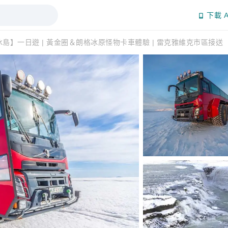
下載 A
冰島】一日遊 | 黃金圈＆朗格冰原怪物卡車體驗 | 雷克雅維克市區接送