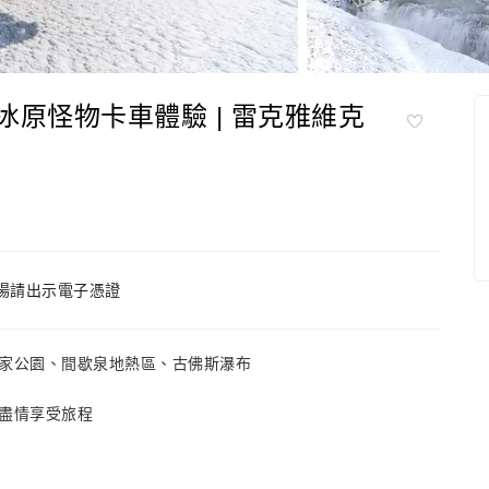
冰原怪物卡車體驗 | 雷克雅維克
場請出示電子憑證
家公園、間歇泉地熱區、古佛斯瀑布
盡情享受旅程