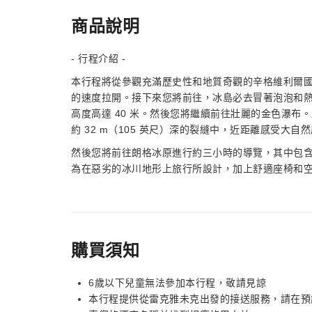
商品說明
- 行程介紹 -
本行程將從參觀充滿歷史性和地質奇觀的辛格維利爾
的速度拉開。接下來您將前往，冰島必去冒著泡泡和熱氣的地熱
高度高達 40 米。然後您將繼續前往壯麗的金色瀑布。欣賞H
約 32 m（105 英尺）深的裂縫中，近距離感受大
然後您將前往朗格冰原進行約三小時的導覽，其中包
為在惡劣的冰川地形上旅行所設計，加上舒適座椅和
購買須知
6歲以下兒童無法參加本行程，敬請見諒
本行程提供從雷克雅未克出發的接送服務，請在預