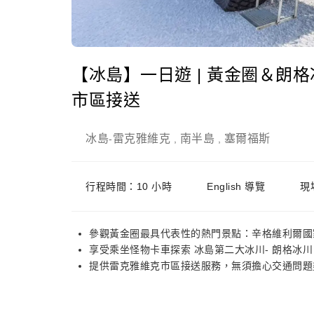
【冰島】一日遊 | 黃金圈＆朗格
市區接送
冰島
雷克雅維克
南半島
塞爾福斯
-
,
,
行程時間：10 小時
English 導覽
現
參觀黃金圈最具代表性的熱門景點：辛格維利爾國
享受乘坐怪物卡車探索 冰島第二大冰川- 朗格冰川
提供雷克雅維克市區接送服務，無須擔心交通問題