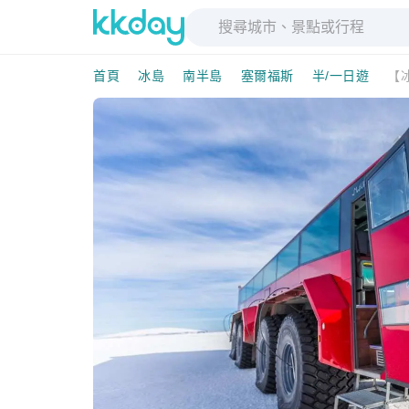
首頁
冰島
南半島
塞爾福斯
半/一日遊
【