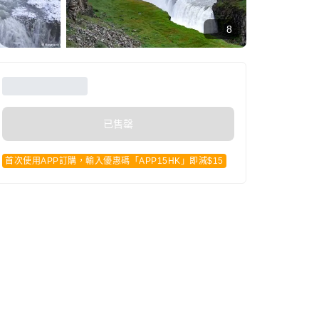
8
已售罄
首次使用APP訂購，輸入優惠碼「APP15HK」即減$15