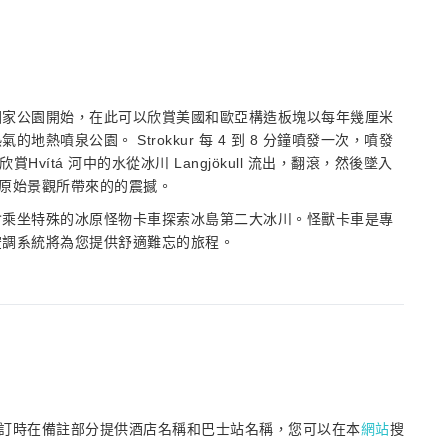
國家公園開始，在此可以欣賞美國和歐亞構造板塊以每年幾厘米
噴泉公園。 Strokkur 每 4 到 8 分鐘噴發一次，噴發
vítá 河中的水從冰川 Langjökull 流出，翻滾，然後墜入
自然原始景觀所帶來的的震撼。
含乘坐特殊的冰原怪物卡車探索冰島第二大冰川。怪獸卡車是專
空調系統將為您提供舒適難忘的旅程。
訂時在備註部分提供酒店名稱和巴士站名稱，您可以在本
網站
搜