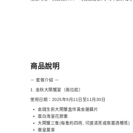
商品說明
－ 套餐介紹 －
1. 金秋大閘蟹宴（兩位起）
使用日期：2025年9月11日至11月30日
金錢生拆大閘蟹盒伴黃金蓮藕片
蛋白海皇花膠羹
大閘蟹三隻(每隻約四両, 可選清蒸或南薑酒槽蒸)
棗皇薑茶