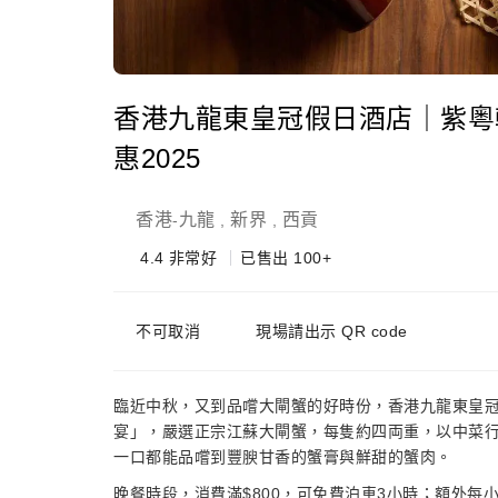
香港九龍東皇冠假日酒店｜紫粵
惠2025
香港
九龍
新界
西貢
-
,
,
4.4
非常好
已售出 100+
不可取消
現場請出示 QR code
臨近中秋，又到品嚐大閘蟹的好時份，香港九龍東皇冠
宴」，嚴選正宗江蘇大閘蟹，每隻約四両重，以中菜
一口都能品嚐到豐腴甘香的蟹膏與鮮甜的蟹肉。
晚餐時段，消費滿$800，可免費泊車3小時；額外每