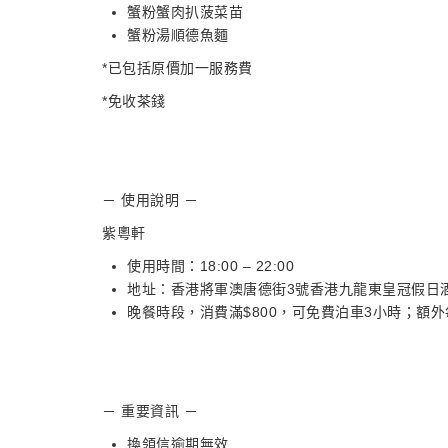
蟹粉蟹肉扒菠菜苗
蟹粉湯順德魚麵
*已包括原價加一服務費
*免收茶錢
－ 使用說明 －
紫粵軒
使用時間：18:00 – 22:00
地址：香港將軍澳唐德街3號香港九龍東皇冠假日
晚餐時段，消費滿$800，可免費泊車3小時；額
－ 重要資訊 －
換領信逾期無效