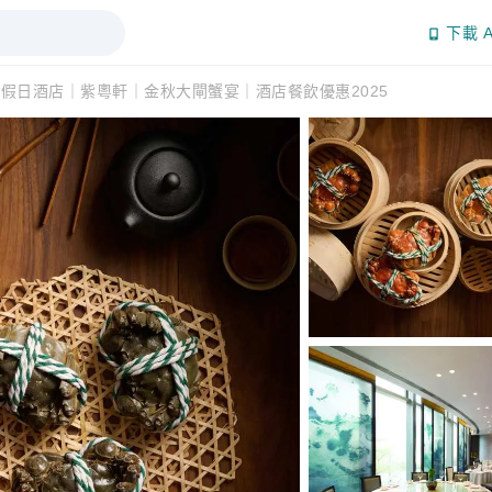
下載 A
假日酒店｜紫粵軒｜金秋大閘蟹宴｜酒店餐飲優惠2025