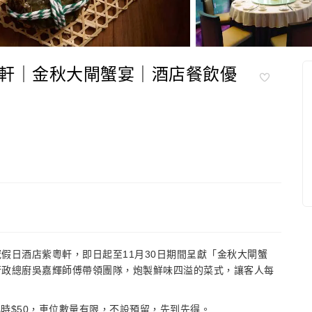
軒｜金秋大閘蟹宴｜酒店餐飲優
假日酒店紫粵軒，即日起至11月30日期間呈獻「金秋大閘蟹
行政總廚吳嘉輝師傅帶領團隊，炮製鮮味四溢的菜式，讓客人每
小時$50，車位數量有限，不設預留，先到先得。