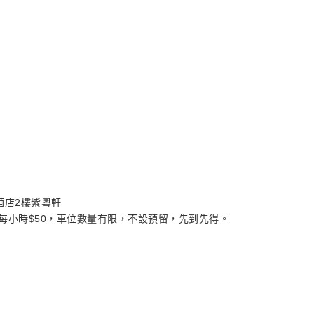
酒店2樓紫粵軒
外每小時$50，車位數量有限，不設預留，先到先得。