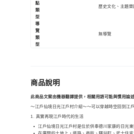
點
歷史文化、主題樂
類
型
導
覽
無導覽
類
型
商品說明
此商品文案由機器翻譯提供，相關用語可能與慣用論
～江戶仙境日光江戶村介紹～～可以穿越時空回到江
1. 真實再現江戶時代的生活
江戶仙境日光江戶村是位於供奉德川家康的日光東
在廣闊的土地上，道路、商街、驛站町、武士住宅