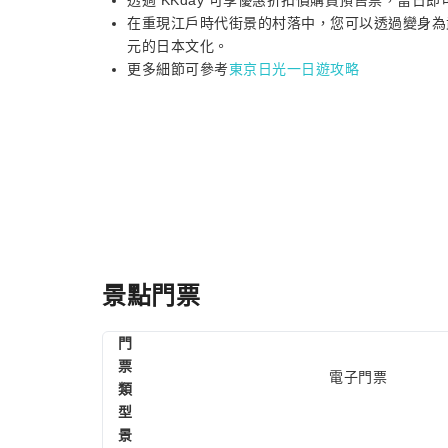
透過 KKday 可享優惠折扣價購買預售票，當日
在重現江戶時代街景的村落中，您可以透過變身為
元的日本文化。
更多細節可參考
東京日光一日遊攻略
景點門票
門
票
電子門票
類
型
景