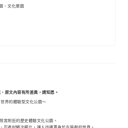
園、文化樂園
述、原文內容有所差異，請知悉。
戶世界的體驗型文化公園～
照宮附近的歷史體驗文化公園。
、忍者村鱗次櫛比，讓人彷彿置身於古裝劇的世界。