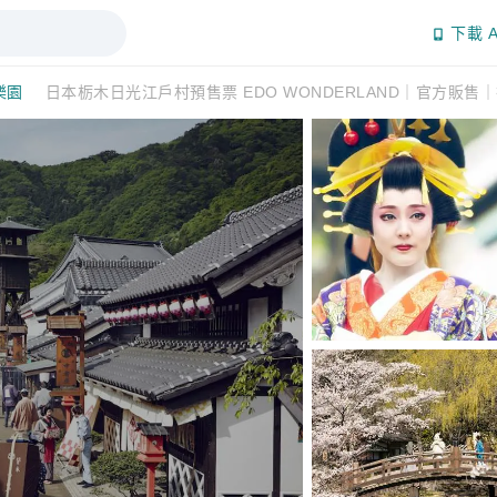
下載 A
樂園
日本栃木日光江戶村預售票 EDO WONDERLAND｜官方販售｜折