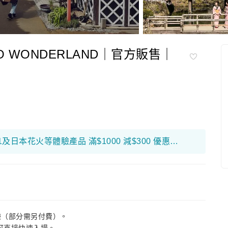
 WONDERLAND｜官方販售｜
限量搶！富邦銀行折扣優惠高達$650！ F1及日本花火等體驗產品 滿$1000 減$300 優惠碼： 26FB300 環球海外旅遊產品 滿$800 減$200 優惠碼： 26FB200 香港及大灣區旅遊產品 滿$500 減$100 優惠碼： 26FB100
體驗（部分需另付費）。