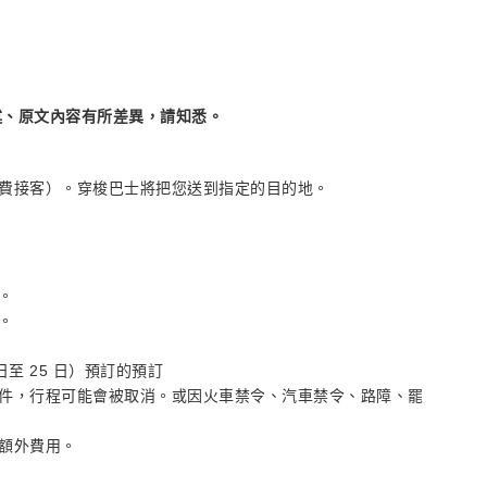
述、原文內容有所差異，請知悉。
費接客）。穿梭巴士將把您送到指定的目的地。
。
。
 日至 25 日）預訂的預訂
件，行程可能會被取消。或因火車禁令、汽車禁令、路障、罷
額外費用。