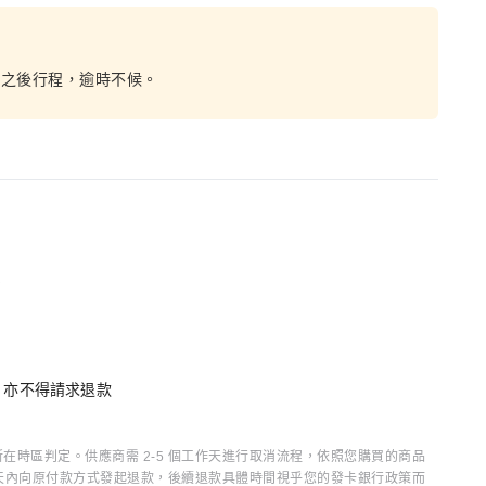
誤之後行程，逾時不候。
消
單，亦不得請求退款
時區判定。供應商需 2-5 個工作天進行取消流程，依照您購買的商品
15 天內向原付款方式發起退款，後續退款具體時間視乎您的發卡銀行政策而