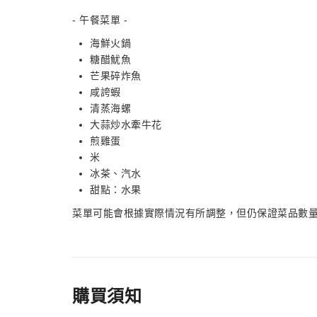
- 午餐菜單 -
海鮮火鍋
糖醋魷魚
芒果碎炸魚
咸誇蝦
清蒸海螺
大蒜炒水牽牛花
煎雞蛋
米
冰茶、汽水
甜點：水果
菜單可能會根據實際情況有所調整，但仍保證菜品數
購買須知