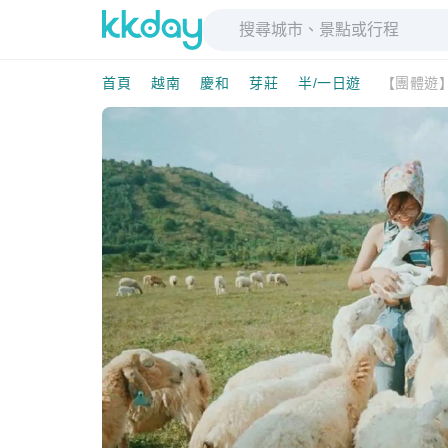
首頁
越南
慶和
芽莊
半/一日遊
【團體遊】Do