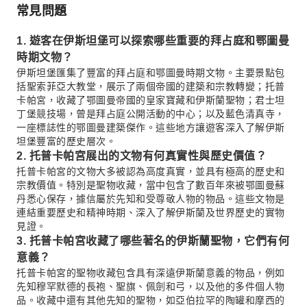
常見問題
1. 遊客在伊斯坦堡可以探索哪些重要的拜占庭和鄂圖曼
時期文物？
伊斯坦堡匯集了豐富的拜占庭和鄂圖曼時期文物。主要景點包
括聖索菲亞大教堂，展示了兩個帝國的建築和宗教轉變；托普
卡帕宮，收藏了鄂圖曼帝國的皇家寶藏和伊斯蘭聖物；君士坦
丁堡競技場，曾是拜占庭公開活動的中心；以及藍色清真寺，
一座標誌性的鄂圖曼建築傑作。這些地方讓遊客深入了解伊斯
坦堡豐富的歷史層次。
2. 托普卡帕宮展出的文物有何真實性與歷史價值？
托普卡帕宮的文物大多被認為高度真實，並具有極高的歷史和
宗教價值。特別是聖物收藏，當中包含了數百年來被鄂圖曼蘇
丹悉心保存，據信屬於先知和受尊敬人物的物品。這些文物是
連結重要歷史和精神時期、深入了解伊斯蘭及世界歷史的實物
見證。
3. 托普卡帕宮收藏了哪些著名的伊斯蘭聖物，它們有何
意義？
托普卡帕宮的聖物收藏包含具有深遠伊斯蘭意義的物品，例如
先知穆罕默德的長袍、聖旗、佩劍和弓，以及他的多件個人物
品。收藏中還有其他先知的聖物，如亞伯拉罕的陶罐和摩西的