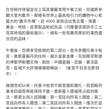
在您稍作停留並在土耳其餐廳享用午餐之前，您還將參
觀大室內集市，那裡有世界上最具吸引力的購物中心和
最大的“露天市場”。近 4000 家商店出售古董、珠寶、
黃金、地毯、皮革製品和紀念品（可應要求提供手工土
耳其地毯的藝術展示），總有一些有趣而美好的東西適
合您的品味。
午餐後，您將享受旅遊的第二部分，首先參觀托普卡帕
宮，奧斯曼蘇丹的住所，展示皇家金庫、先知穆罕默德
的神聖伊斯蘭文物、廚房、中國瓷器、武器、書法區
等。區域不允許現場導遊解說。 （後宮不包含在節目
中）。
幾個世紀以來，托普卡帕宮不斷發展和變化，但宮殿的
基本四庭院佈局保持不變。奧斯曼人遵循拜占庭的做
法，將君主與人民隔離：第一宮廷向所有人開放；第二
宮廷向所有人開放；第二宮廷向所有人開放。僅次於從
事帝國事務的人；第三、第四隻給皇室、貴賓和宮廷工