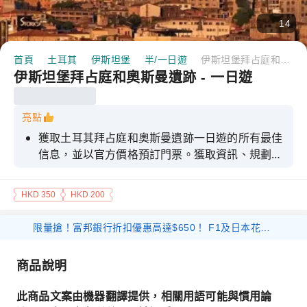
14
首頁
土耳其
伊斯坦堡
半/一日遊
伊斯坦堡拜占庭和奧斯曼遺跡 - 一日遊
伊斯坦堡拜占庭和奧斯曼遺跡 - 一日遊
亮點
獲取土耳其拜占庭和奧斯曼遺跡一日遊的所有最佳
信息，並以官方價格預訂門票。獲取資訊、規劃和
預訂您的伊斯坦堡之旅。
HKD 350
HKD 200
限量搶！富邦銀行折扣優惠高達$650！ F1及日本花火等體驗產品 滿$1000 減$300 優惠碼： 26FB300 環球海外旅遊產品 滿$800 減$200 優惠碼： 26FB200 香港及大灣區旅遊產品 滿$500 減$100 優惠碼： 26FB100
商品說明
此商品文案由機器翻譯提供，相關用語可能與慣用論