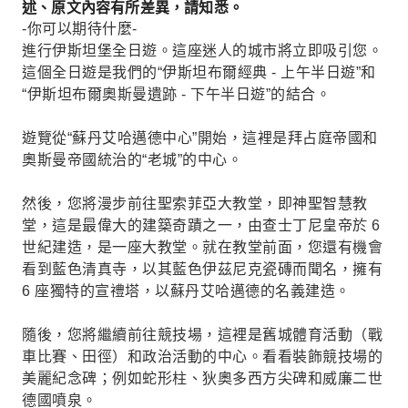
述、原文內容有所差異，請知悉。
-你可以期待什麼-
進行伊斯坦堡全日遊。這座迷人的城市將立即吸引您。
這個全日遊是我們的“伊斯坦布爾經典 - 上午半日遊”和
“伊斯坦布爾奧斯曼遺跡 - 下午半日遊”的結合。
遊覽從“蘇丹艾哈邁德中心”開始，這裡是拜占庭帝國和
奧斯曼帝國統治的“老城”的中心。
然後，您將漫步前往聖索菲亞大教堂，即神聖智慧教
堂，這是最偉大的建築奇蹟之一，由查士丁尼皇帝於 6
世紀建造，是一座大教堂。就在教堂前面，您還有機會
看到藍色清真寺，以其藍色伊茲尼克瓷磚而聞名，擁有
6 座獨特的宣禮塔，以蘇丹艾哈邁德的名義建造。
隨後，您將繼續前往競技場，這裡是舊城體育活動（戰
車比賽、田徑）和政治活動的中心。看看裝飾競技場的
美麗紀念碑；例如蛇形柱、狄奧多西方尖碑和威廉二世
德國噴泉。