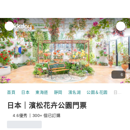
unread
notifications
6
首頁
日本
東海道
靜岡
濱名湖
公園＆花園
日本｜濱松花卉公園門票
日本｜濱松花卉公園門票
4.6
優秀
300+ 個已訂購