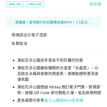
折扣券
HKD 350
HKD 200
限量搶！富邦銀行折扣優惠高達$650！ F1及日本花火等體驗產品 滿$1000 減$300 優惠碼： 26FB300 環球海外旅遊產品 滿$800 減$200 優惠碼： 26FB200 香港及大灣區旅遊產品 滿$500 減$100 優惠碼： 26FB100
現場請出示電子憑證
免費取消
濱松花卉公園全年皆有不同花種可欣賞
濱松花卉公園擁有耀眼的大溫室「水晶宮」，以
及結合水舞與音樂的噴泉秀，夜晚點燈時更添浪
漫氛圍
濱松花卉公園透過 KKday 預訂電子門票，即買即
用，掃描 QR Code 即可輕鬆入場，省去排隊時間
更多細節可參考
富士山靜岡Mini全攻略