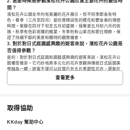
2. 甚麼時候是參觀濱松花卉公園欣賞主要花卉的最佳時
間？
濱松花卉公園全年均有美麗的花卉展示，但不同季節各有特
色。春季（三月至四月）是欣賞標誌性的櫻花和鬱金香的理想
時間。紫藤在四月下旬至五月初盛開，接著是五月和六月的玫
瑰。秋季有色彩斑斕的楓葉，冬季則有山茶花和節日燈飾，保
證了持續不斷的美景和獨特的觀賞機會。
3. 對於對日式庭園感興趣的遊客來說，濱松花卉公園是
否值得參觀？
是的，對於對日式庭園和園藝感興趣的遊客來說，濱松花卉公
園備受推崇。它巧妙地將多元化的花卉景觀與傳統日式庭園美
學融為一體。遊客不僅可以欣賞戶外大片季節性花卉，還能在
水晶宮溫室享受獨特的室內體驗，這是一個內容豐富、變化多
查看更多
端的庭園體驗，迎合了所有季節和興趣。
4. 濱松花卉公園主要以哪些特定的花卉品種而聞名和受
讚譽？
濱松花卉公園尤其以春季壯觀的櫻花和鬱金香花園而聞名，這
取得協助
些被認為是世界級的景點。其他備受讚譽的品種包括晚春時節
常見問題
的優雅紫藤，晚春和初夏期間的繽紛玫瑰，以及各種季節性花
卉，如鳶尾花、繡球花和山茶花，它們全年都提供持續不斷的
KKday 幫助中心
美麗。公園確保了動態的花卉日曆。
1. 濱松花卉公園有甚麼獨特之處，使其成為賞花的
5. 除了花卉展示，遊客還可以在濱松花卉公園享受哪些