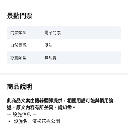
景點門票
門票類型
電子門票
自然景觀
湖泊
導覽類型
無導覽
商品說明
此商品文案由機器翻譯提供，相關用語可能與慣用論
述、原文內容有所差異，請知悉。
ー 設施信息 ー
設施名：濱松花卉公園