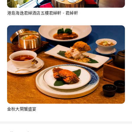
港島海逸君綽酒店五樓君綽軒 - 君綽軒
金秋大閘蟹盛宴