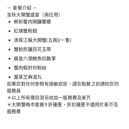
－ 套餐介紹 －
金秋大閘蟹盛宴（兩位用）
鮮拆蟹肉焗釀響螺
紅燒蟹粉翅
清蒸江蘇大閘蟹(五兩)(一隻)
蟹粉煎釀百花玉帶
蠔皇六頭鮑魚扣鵝掌
蟹肉蝦籽炒粉絲
薑茶芝麻湯丸
如果您對任何食物有過敏症狀，請在點餐之前通知您的
服務員
＊以上所有價目須另收加一服務費及茶芥
＊大閘蟹晚市套餐9 折優惠，折扣優惠不適用於茶芥及
服務費