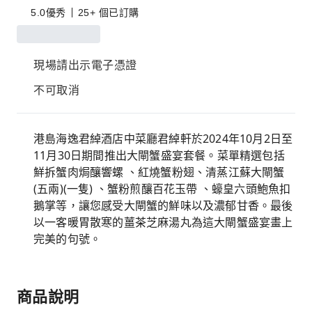
5.0
優秀
25+ 個已訂購
現場請出示電子憑證
不可取消
港島海逸君綽酒店中菜廳君綽軒於2024年10月2日至
11月30日期間推出大閘蟹盛宴套餐。菜單精選包括
鮮拆蟹肉焗釀響螺 、紅燒蟹粉翅、清蒸江蘇大閘蟹
(五兩)(一隻) 、蟹粉煎釀百花玉帶 、蠔皇六頭鮑魚扣
鵝掌等，讓您感受大閘蟹的鮮味以及濃郁甘香。最後
以一客暖胃散寒的薑茶芝麻湯丸為這大閘蟹盛宴畫上
完美的句號。
商品說明