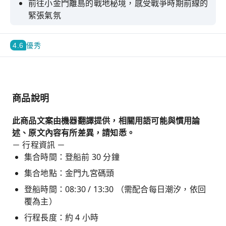
前往小金門離島的戰地秘境，感受戰爭時期前線的
緊張氣氛
造訪大膽島上的心戰牆、戰士們心靈寄託- 北安寺
4.6
優秀
登島彷如步入時光隧道，造訪重要歷史遺跡如生明
路、北安寺、大二膽戰役紀念碑
商品說明
此商品文案由機器翻譯提供，相關用語可能與慣用論
述、原文內容有所差異，請知悉。
－ 行程資訊 －
集合時間：登船前 30 分鐘
集合地點：金門九宮碼頭
登船時間：08:30 / 13:30 （需配合每日潮汐，依回
覆為主）
行程長度：約 4 小時