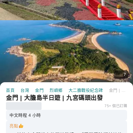
7
首頁
台灣
金門
烈嶼鄉
大二膽戰役紀念碑
金門 | 大膽島半日遊 | 九宮碼頭出發
金門 | 大膽島半日遊 | 九宮碼頭出發
75+ 個已訂購
中文
時程 4 小時
亮點