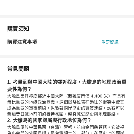
購買須知
購買注意事項
重要資訊
常見問題
1. 考量到與中國大陸的鄰近程度，大膽島的地理政治重
要性為何？
大膽島因其極度鄰近中國大陸（距離廈門僅 4,400 米）而具有
無比重要的地緣政治意義。這個戰略位置在過往的衝突中使其
成為重要的軍事前線，象徵著兩岸歷史的實質連結。訪客可以
體驗昔日戰地前哨的獨特氛圍，親身感受歷史與地理脈絡。
2. 大膽島的國家歸屬與行政地位為何？
大膽島屬於中華民國（台灣）管轄，並由金門縣管轄。它被視
為小金門的外圍島嶼，是台灣領土的一部分，在歷史上的兩岸