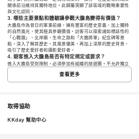
關係前沿維持其獨特地位。此歸屬突顯了該區域的戰略重要性
與文化認同。
3. 哪些主要景點和體驗讓參觀大膽島變得有價值？
大膽島作為昔日的軍事前線，擁有豐富的歷史意義，加上獨特
的自然風光，使其極具參觀價值。訪客可以探索諸如標誌性的
「心戰牆」、北岸廟、生命之路和「大膽將軍」紀念碑等景
點，深入了解其歷史。其風景優美，再加上深厚的歷史背景，
吸引了歷史愛好者和攝影愛好者。
4. 遊客進入大膽島是否有特定規定或要求？
進入大膽島受到限制，必須參加有組織的旅遊團。不允許獨立
參觀。訪客必須預訂導覽行程，例如「大膽島半日遊」，該行
查看更多
程會處理所有必要許可，確保遵守當前的進入規定，以確保順
暢安全的體驗。這種管制進入的方式有助於保護島上獨特的環
境和歷史遺跡。
5. 大膽島半日遊行程包含哪些具體的歷史地標和景點？
大膽島半日遊行程包含重要的歷史地標，例如著名的「心戰
取得協助
常見問題
牆」，這是過往衝突的強有力象徵。訪客還可以參觀北岸廟，
了解士兵的精神生活；生命之路；以及紀念關鍵歷史事件的
KKday 幫助中心
「大膽將軍」紀念碑。島上的圍牆也裝飾著令人印象深刻的標
1. 考量到與中國大陸的鄰近程度，大膽島的地理政
語，讓訪客沉浸在其獨特的氛圍中。
治重要性為何？
6. 大膽島半日遊的典型持續時間是多久？從何處出發？