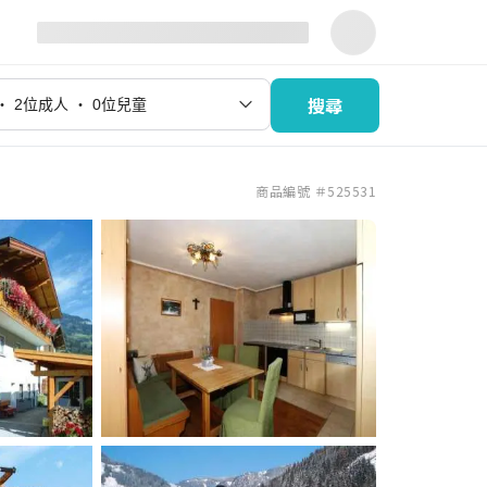
搜尋
商品編號 ＃525531