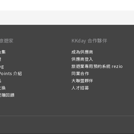
旅遊家
KKday 合作夥伴
合集
成為供應商
證
供應商登入
og
旅遊業專用預約系統 rezio
Points 介紹
同業合作
品
大聯盟夥伴
兌換
人才招募
記賺回饋