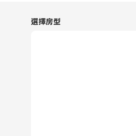
Chalet in Grossarltal with
Panoramic Views 內的部分客房
亦帶有獨特設計，例如獨立客廳或
選擇房型
者陽台或露台。住宿內的客房提供
各種設施，其中部分客房配備影音
串流、每日報紙或電視，提升你的
房內娛樂選擇。住宿部分客房內提
供飲品，以滿足你的要求。