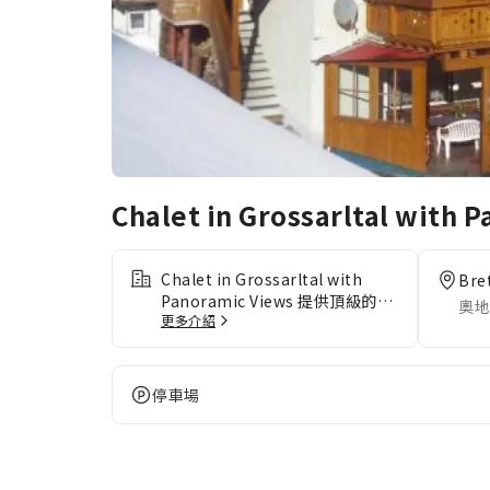
Chalet in Grossarltal with 
Chalet in Grossarltal with
Bre
Panoramic Views 提供頂級的服
奧地
更多介紹
務和設施，確保住客感受到最舒適
的住宿體驗。住宿提供免費無線網
絡連接，你可以隨時分享照片並回
覆電郵。 住客可以使用住宿的泊
停車場
車設施。 Chalet in Grossarltal
with Panoramic Views 每間客
房都經過精心設計和裝飾，為住客
帶來舒適溫馨的入住體驗。