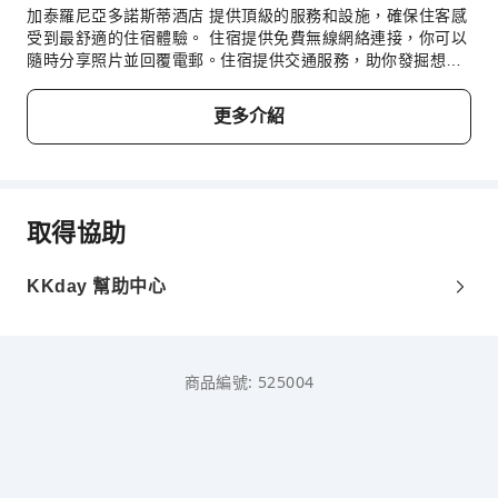
加泰羅尼亞多諾斯蒂酒店 提供頂級的服務和設施，確保住客感
受到最舒適的住宿體驗。 住宿提供免費無線網絡連接，你可以
隨時分享照片並回覆電郵。住宿提供交通服務，助你發掘想到
訪的 聖塞瓦斯蒂安 景點 。 住客可以使用住宿的泊車設施。使
用 加泰羅尼亞多諾斯蒂酒店 提供的洗衣服務，以你最喜歡的
更多介紹
服裝呈現最佳狀態。客房服務等客房設施及服務讓你悠閒地享
受客房內的住宿體驗。 住宿的每間客房均提供一系列便利設
施，確保你能夠擁有舒適的入住體驗。住宿的部分客房提供空
調或床單換洗服務，致力為住客帶來方便和滿意的體驗。 入住
加泰羅尼亞多諾斯蒂酒店的住客可以選擇享受設有不同配置的
取得協助
客房，部分更配備獨立客廳甚至陽台或露台。 入住部分指定客
房的住客可在房內享受精彩室內娛樂活動，例如影音串流、每
日報紙或電視。 住宿部分客房內提供飲品，以滿足你的要求。
KKday 幫助中心
加泰羅尼亞多諾斯蒂酒店 內部分客房的洗手間提供浴袍、毛巾
或風筒。 令人愉快的早餐是開始新一天的完美方式。在加泰羅
尼亞多諾斯蒂酒店，你可以盡情享用美味餐點。住宿提供各種
優質餐點，確保為你提供誘人且方便的選擇。在住宿的娛樂設
商品編號: 525004
施中度過一個晚上，與和旅伴一起出外探險同樣愉快。加泰羅
尼亞多諾斯蒂酒店 提供各種各樣的休閒設施供住客享受。 善
待自己，寵愛自己，前往水療設施，享受難忘體驗。入住期
間，別忘記在住宿的泳池暢泳一番。住客可以在住宿的池畔酒
吧享用美味的雞尾酒或其他飲品，體驗悠閒的一天。 不想錯過