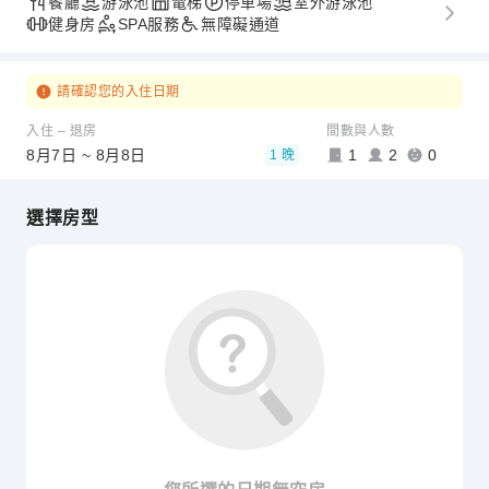
餐廳
游泳池
電梯
停車場
室外游泳池
健身房
SPA服務
無障礙通道
請確認您的入住日期
入住 – 退房
間數與人數
8月7日 ~ 8月8日
1
2
0
1 晚
選擇房型