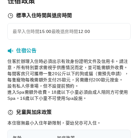
住宿政策
運動設施
高爾夫球場
標準入住時間與退房時間
交通服務
最早入住時間
15:00
最晚退房時間
12:00
展開全部
租車服務
清潔服務
住宿公告
乾洗服務
住客於辦理入住時必須出示有效身份證明文件及信用卡。請注
熨燙服務
意，所有特別要求需視乎供應情況而定，並可能需額外收費。
洗衣服務
每間客房只可攜帶一隻20公斤以下的狗或貓（需預先申請），
每隻寵物每晚需額外支付25歐元，另需繳付200歐元按金。
公共區域設施
設有私人停車場，但不設提前預約。
進入Spa需額外收費。18歲以下小童必須由成人陪同方可使用
公共區域wifi
Spa。16歲以下小童不可使用Spa設施。
電梯
圖書室
兒童與加床政策
停車場
本住宿無最小入住年齡限制，婴幼兒亦可入住。
充電車位