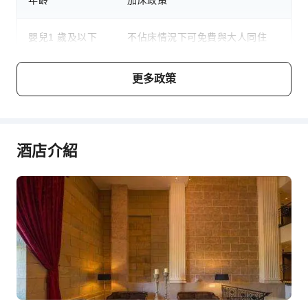
年齡
加床政策
櫃檯服務
櫃檯貴重物品保險箱
嬰兒1 歲及以下
不佔床情況下可免費與大人同住
安全與保全
急救包
若超出房型標準入住人数，需支付
更多政策
兒童2～11 歲
滅火器
加床费用
煙霧警報器
費用說明
無障礙設施
酒店介紹
無障礙通道
費用標準將視不同房型、入住人數及住宿方案而異，且部分費
用須於現場支付，詳情請参閱各房型與方案說明。