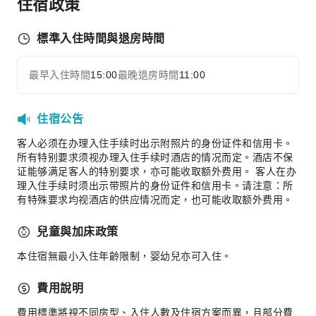
住宿政策
清潔服務
乾洗服務
標準入住時間與退房時間
洗衣服務
公共區域設施
最早入住時間
15:00
最晚退房時間
11:00
展開全部
公共區域wifi
共用廚房
住宿公告
自動販賣機
客人必须在办理入住手续时出示附照片的身份证件和信用卡。
電梯
所有特别要求须视办理入住手续时酒店的情况而定。酒店不保
证能够满足客人的特别要求，亦可能收取额外费用。 客人在办
禮品店
理入住手续时须出示带照片的身份证件和信用卡。请注意：所
停車場
有特殊要求均视酒店的供应情况而定，也可能收取额外费用。
上網服務
兒童與加床政策
櫃檯服務
本住宿無最小入住年齡限制，婴幼兒亦可入住。
旅遊票務服務
行李寄存
費用說明
櫃檯貴重物品保險箱
費用標準將視不同房型、入住人數及住宿方案而異，且部分費