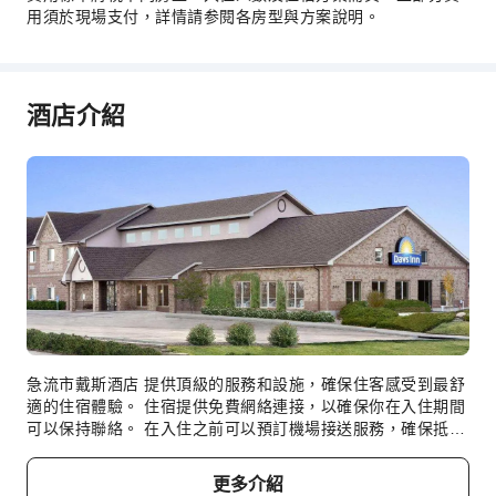
快速入住退房
用須於現場支付，詳情請参閱各房型與方案說明。
24 小時櫃檯
安全與保全
酒店介紹
急救包
公共區域監控
滅火器
煙霧警報器
無障礙設施
無障礙通道
無障礙設施
急流市戴斯酒店 提供頂級的服務和設施，確保住客感受到最舒
適的住宿體驗。 住宿提供免費網絡連接，以確保你在入住期間
可以保持聯絡。 在入住之前可以預訂機場接送服務，確保抵達
和離開時順暢和有效率。 住宿提供的交通服務讓你探索 急流
市 (SD) 變得更加方便。 住宿為住客提供免費停車場。住宿提
更多介紹
供禮賓服務等接待服務，以滿足你的要求。 住宿更提供票務服