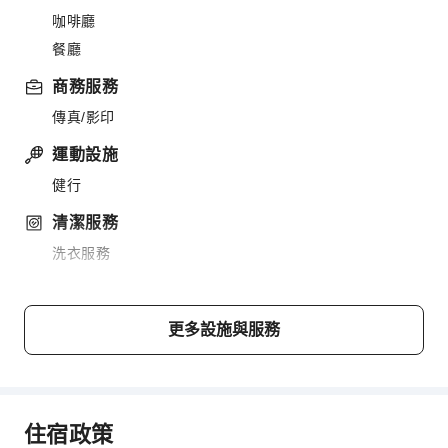
咖啡廳
餐廳
商務服務
傳真/影印
運動設施
健行
清潔服務
洗衣服務
公共區域設施
公共區域wifi
更多設施與服務
自動販賣機
電梯
吸菸區
住宿政策
停車場