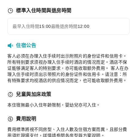
寵物餐碗
標準入住時間與退房時間
上網服務
櫃檯服務
最早入住時間
15:00
最晚退房時間
12:00
展開全部
24 小時櫃檯
安全與保全
住宿公告
急救包
客人必须在办理入住手续时出示附照片的身份证件和信用卡。
所有特别要求须视办理入住手续时酒店的情况而定。酒店不保
公共區域監控
证能够满足客人的特别要求，亦可能收取额外费用。 客人在办
滅火器
理入住手续时须出示带照片的身份证件和信用卡。请注意：所
煙霧警報器
有特殊要求均视酒店的供应情况而定，也可能收取额外费用。
無障礙設施
兒童與加床政策
無障礙通道
本住宿無最小入住年齡限制，婴幼兒亦可入住。
無障礙設施
費用說明
費用標準將視不同房型、入住人數及住宿方案而異，且部分費
用須於現場支付，詳情請参閱各房型與方案說明。