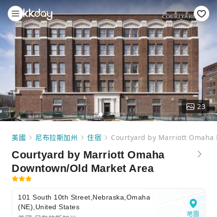
23
美國
尼布拉斯加州
住宿
Courtyard by Marriott Omaha
Courtyard by Marriott Omaha
Downtown/Old Market Area
101 South 10th Street,Nebraska,Omaha
(NE),United States
地圖