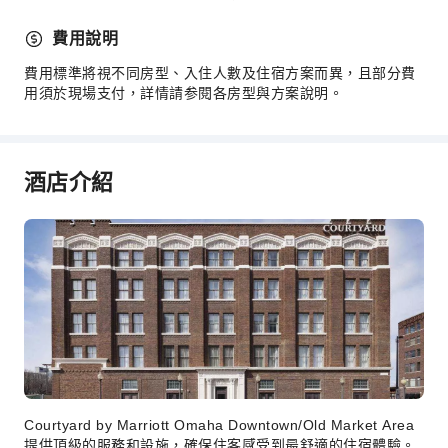
櫃檯貴重物品保險箱
費用說明
快速入住退房
費用標準將視不同房型、入住人數及住宿方案而異，且部分費
24 小時櫃檯
用須於現場支付，詳情請参閱各房型與方案說明。
安全與保全
急救包
酒店介紹
公共區域監控
滅火器
煙霧警報器
無障礙設施
附設自助停車場
Courtyard by Marriott Omaha Downtown/Old Market Area
提供頂級的服務和設施，確保住客感受到最舒適的住宿體驗。