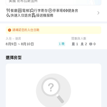
美國 尼布拉斯加州
餐廳
電梯
行李寄存
停車場
健身房
快速入住退房
接送機服務
請確認您的入住日期
入住 – 退房
間數與人數
8月9日 ~ 8月10日
1
2
0
1 晚
選擇房型