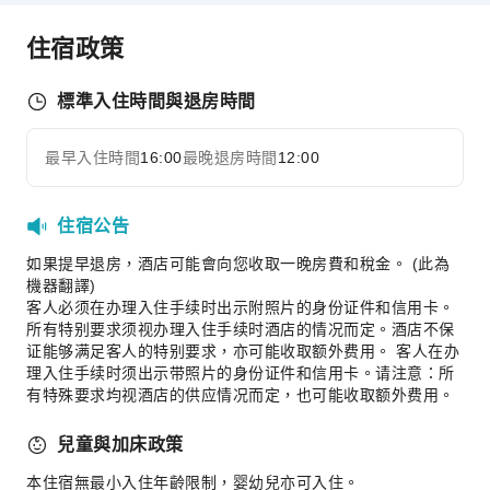
接送機服務
住宿政策
租車服務
清潔服務
標準入住時間與退房時間
乾洗服務
熨燙服務
最早入住時間
16:00
最晚退房時間
12:00
展開全部
洗衣服務
公共區域設施
住宿公告
公共區域wifi
如果提早退房，酒店可能會向您收取一晚房費和稅金。 (此為
機器翻譯)
自動提款機
客人必须在办理入住手续时出示附照片的身份证件和信用卡。
電梯
所有特别要求须视办理入住手续时酒店的情况而定。酒店不保
停車場
证能够满足客人的特别要求，亦可能收取额外费用。 客人在办
理入住手续时须出示带照片的身份证件和信用卡。请注意：所
上網服務
有特殊要求均视酒店的供应情况而定，也可能收取额外费用。
公共休息室/電視室
兒童與加床政策
櫃檯服務
本住宿無最小入住年齡限制，婴幼兒亦可入住。
行李寄存