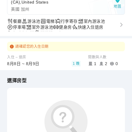
(CA),United States
地圖
美國 加州
餐廳
游泳池
電梯
行李寄存
室內游泳池
停車場
室外游泳池
健身房
快速入住退房
無障礙通道
接送機服務
請確認您的入住日期
入住 – 退房
間數與人數
8月8日 ~ 8月9日
1
2
0
1 晚
選擇房型