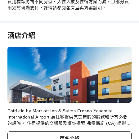
費用標準將視不同房型、入住人數及住宿方案而異，且部分費
滑雪
用須於現場支付，詳情請参閱各房型與方案說明。
浮潛
網球場
風帆衝浪
酒店介紹
獨木舟
交通服務
接送機服務
租車服務
清潔服務
乾洗服務
熨燙服務
洗衣服務
Fairfield by Marriott Inn & Suites Fresno Yosemite
International Airport 為住客提供完美無瑕的服務和所有必要
公共區域設施
的設施。 住宿提供的交通服務讓你探索 弗雷斯諾 (CA) 變得更
電梯
加方便。住客可以直接在住宿使用無障礙泊車選項。住宿提供
禮賓服務等接待服務，以滿足你的要求。使用 Fairfield by
公共區域wifi
更多介紹