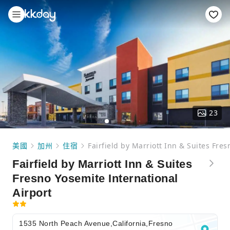
23
美國
加州
住宿
Fairfield by Marriott Inn & Suites Fre
Fairfield by Marriott Inn & Suites
Fresno Yosemite International
Airport
1535 North Peach Avenue,California,Fresno