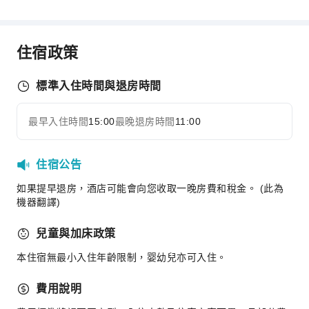
餐廳
送餐服務
販賣亭/便利商店
住宿政策
商務服務
標準入住時間與退房時間
快遞服務
傳真/影印
最早入住時間
15:00
最晚退房時間
11:00
展開全部
兒童設施
兒童餐
住宿公告
運動設施
如果提早退房，酒店可能會向您收取一晚房費和稅金。 (此為
機器翻譯)
保齡球館
潛水
兒童與加床政策
高爾夫球場
本住宿無最小入住年齡限制，婴幼兒亦可入住。
健行
騎馬
費用說明
迷你高爾夫