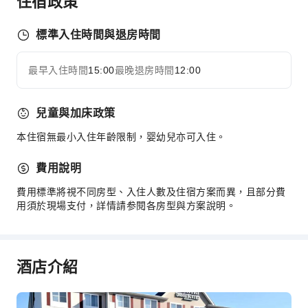
住宿政策
公共區域設施
公共區域wifi
標準入住時間與退房時間
自動販賣機
最早入住時間
15:00
最晚退房時間
12:00
電梯
展開全部
吸菸區
停車場
兒童與加床政策
上網服務
本住宿無最小入住年齡限制，婴幼兒亦可入住。
櫃檯服務
費用說明
櫃檯貴重物品保險箱
費用標準將視不同房型、入住人數及住宿方案而異，且部分費
快速入住退房
用須於現場支付，詳情請参閱各房型與方案說明。
24 小時櫃檯
安全與保全
酒店介紹
急救包
公共區域監控
無障礙設施