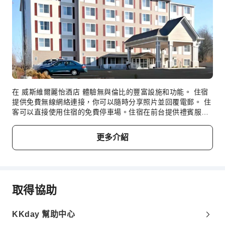
無障礙通道
無障礙設施
在 威斯維爾麗怡酒店 體驗無與倫比的豐富設施和功能。 住宿
提供免費無線網絡連接，你可以隨時分享照片並回覆電郵。 住
客可以直接使用住宿的免費停車場。住宿在前台提供禮賓服
務，以滿足你的要求。 住客可以在設有溫暖壁爐的大堂放鬆身
心並感受溫暖。利用住宿方便的洗衣服務，保持你喜歡的旅行
更多介紹
服裝潔淨，輕鬆出遊。住宿的客房送餐服務確保在你入住期間
為你提供絕佳選擇。住宿範圍內嚴禁吸煙。只可在住宿的指定
吸煙區吸煙。住宿的每間客房均提供一系列便利設施，確保你
能夠擁有舒適的入住體驗。住客可以在部分客房享受方便舒適
的空調或床單換洗服務。 在 威斯維爾麗怡酒店，你可以找到
取得協助
一系列設計獨特的房間，例如設有獨立客廳的客房，或者配有
陽台或露台的客房。住宿內的客房提供各種設施，其中部分客
房配備影音串流、每日報紙或電視，提升你的房內娛樂選擇。
KKday 幫助中心
住宿部分客房內提供飲品，以滿足你的要求。 威斯維爾麗怡酒