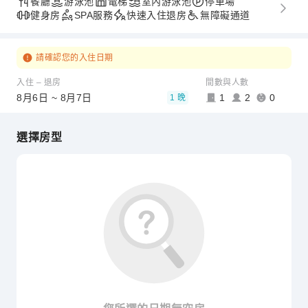
餐廳
游泳池
電梯
室內游泳池
停車場
健身房
SPA服務
快速入住退房
無障礙通道
請確認您的入住日期
入住 – 退房
間數與人數
8月6日 ~ 8月7日
1
2
0
1 晚
選擇房型