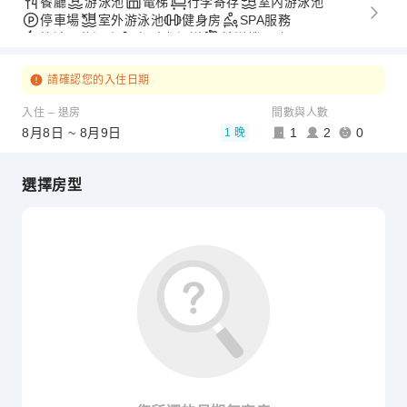
餐廳
游泳池
電梯
行李寄存
室內游泳池
停車場
室外游泳池
健身房
SPA服務
快速入住退房
無障礙通道
接送機服務
請確認您的入住日期
入住 – 退房
間數與人數
8月8日 ~ 8月9日
1
2
0
1 晚
選擇房型