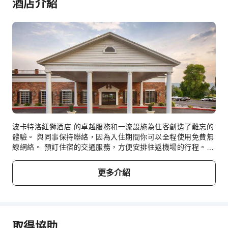
酒店介紹
販賣亭/便利商店
商務服務
商務服務
展開全部
傳真/影印
兒童設施
兒童泳池
兒童餐
波卡特洛紅獅酒店 的卓越服務和一流設施為住客創造了難忘的
運動設施
體驗。 與同事保持聯絡，因為入住期間你可以全程使用免費無
撞球室
線網絡。 預訂住宿的交通服務，方便安排往返機場的行程。
自駕遊住客可使用住宿提供的免費停車場。 透過禮賓服務等前
交通服務
台設施隨時獲取所需支援。入住這個出色的住宿期間，你可以
更多介紹
在寒冷的日夜裡透過壁爐保持舒適和溫暖。長期住客或有需要
接送機服務
的客人可使用洗衣服務，確保你的旅行裝束乾淨清潔。需要放
清潔服務
鬆一下？你的客房提供的客房服務，讓你的住宿更加舒適和愉
快。 請注意，為確保所有住客都能享受清新空氣，住宿範圍內
乾洗服務
禁止吸煙。為確保所有住客和員工的健康和福祉，任何人士只
取得協助
熨燙服務