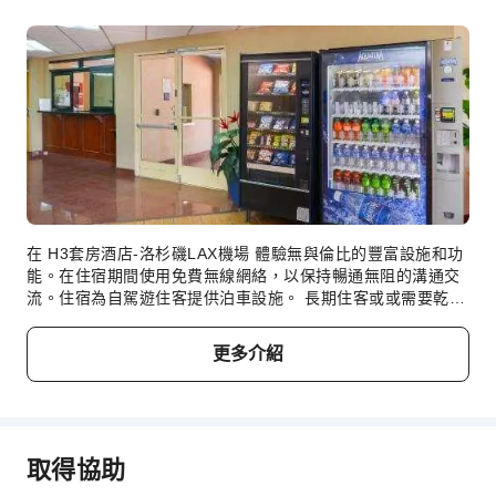
無障礙設施
在 H3套房酒店-洛杉磯LAX機場 體驗無與倫比的豐富設施和功
能。在住宿期間使用免費無線網絡，以保持暢通無阻的溝通交
流。住宿為自駕遊住客提供泊車設施。 長期住客或或需要乾淨
服裝的客人，住宿提供的洗衣服務都非常方便，可確保你珍愛
的旅行服裝保持一塵不染。 想放鬆身心？充分利用 H3套房酒
更多介紹
店-洛杉磯LAX機場 提供的客房服務等設施及服務，享受舒適的
入住體驗。為確保所有遊客的健康和便利，住宿範圍內均嚴禁
吸煙。住宿配備了各種便利設施，讓你能夠安心入住。住宿部
分客房配備了空調或床單換洗服務，確保你有舒適的入住體
驗。部分客房提供室內娛樂設施，包括影音串流、每日報紙或
取得協助
電視，讓你盡情享受。 部分客房配備完善的設施，供你沖泡出