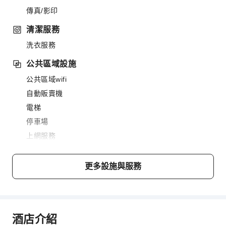
傳真/影印
清潔服務
洗衣服務
公共區域設施
公共區域wifi
自動販賣機
電梯
停車場
上網服務
櫃檯服務
更多設施與服務
櫃檯貴重物品保險箱
快速入住退房
24 小時櫃檯
酒店介紹
無障礙設施