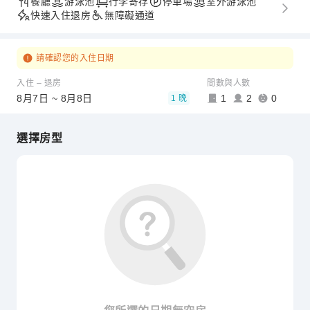
餐廳
游泳池
行李寄存
停車場
室外游泳池
快速入住退房
無障礙通道
請確認您的入住日期
入住 – 退房
間數與人數
8月7日 ~ 8月8日
1
2
0
1 晚
選擇房型