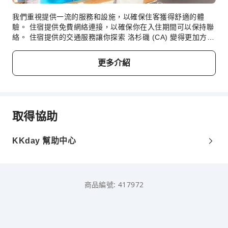
我們重視提供一流的服務和設施，以確保住客獲得舒適的體
驗。 住宿提供免費網絡連接，以確保你在入住期間可以保持聯
絡。 住宿提供的交通服務讓你探索 洛杉磯 (CA) 變得更加方
便。住客可以直接在住宿使用無障礙泊車選項。住宿提供禮賓
服務等接待服務，以滿足你的要求。使用住宿的票務服務，即
更多介紹
可輕鬆獲得當地最佳娛樂活動的門票。 使用住宿的洗衣服務，
讓你心愛的旅行服裝保持潔淨，減少需要攜帶的衣服。客房設
施及服務包括客房服務，讓你放鬆身心，充分利用你的入住時
間。便利店可讓你毋須離開住宿範圍，及時滿足你微小或臨時
的需求。 住宿範圍均為無煙區，使住客能感受清新的空氣。
取得協助
只可於指定區域吸煙。住宿配備了各種便利設施，讓你能夠安
心入住。 住宿部分客房配備了空調或床單換洗服務，提升你的
入住體驗。 在部分客房內，住客可在房內享受影音串流、每日
KKday 幫助中心
報紙或電視，滿足娛樂需求。在部分客房，住客可在房內享用
飲品。 迪克西荷里活酒店 內部分客房的洗手間提供浴袍、毛
巾或風筒。 客人可以使用 迪克西荷里活酒店 提供的自動售賣
機，隨時享用小食和飲品。 參與 迪克西荷里活酒店 各式各樣
商品編號: 417972
的娛樂活動。 入住期間，盡情沉浸在泳池中，活力充沛的暢
泳，或者悠閒地放鬆一下。