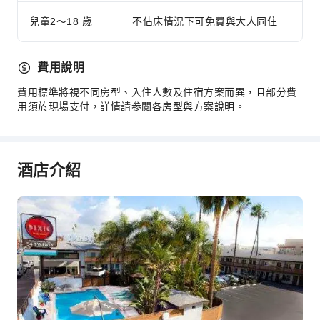
禮賓服務
兒童2～18 歲
不佔床情況下可免費與大人同住
行李寄存
櫃檯貴重物品保險箱
快速入住退房
費用說明
24 小時櫃檯
費用標準將視不同房型、入住人數及住宿方案而異，且部分費
用須於現場支付，詳情請参閱各房型與方案說明。
安全與保全
急救包
公共區域監控
酒店介紹
滅火器
保全人員
煙霧警報器
無障礙設施
無障礙通道
無障礙設施