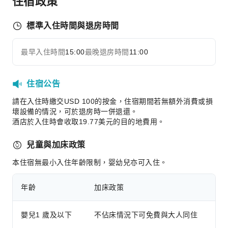
住宿政策
叫車服務
清潔服務
標準入住時間與退房時間
乾洗服務
熨燙服務
最早入住時間
15:00
最晚退房時間
11:00
展開全部
洗衣服務
公共區域設施
住宿公告
公共區域wifi
請在入住時繳交USD 100的按金，住宿期間若無額外消費或損
壞設備的情況，可於退房時一併退還。
自動販賣機
酒店於入住時會收取19.77美元的目的地費用。
自動提款機
吸菸區
兒童與加床政策
停車場
本住宿無最小入住年齡限制，婴幼兒亦可入住。
寵物餐碗
上網服務
年齡
加床政策
櫃檯服務
嬰兒1 歲及以下
不佔床情況下可免費與大人同住
旅遊票務服務