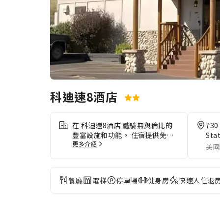
科迪速8酒店
在 科迪速8酒店 體驗無與倫比的
730
豐富設施和功能。 住宿提供免費
Sta
更多介紹
無線網絡連接，你可以隨時分享照
美國
片並回覆電郵。住客可以直接使用
住宿的免費停車場。住宿在前台提
供禮賓服務，以滿足你的要求。客
餐廳
電梯
停車場
健身房
快速入住退
房服務等客房設施及服務讓你悠閒
地享受客房內的住宿體驗。住宿範
圍內嚴禁吸煙。 只可在住宿的指
定吸煙區吸煙。住宿的每間客房均