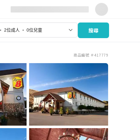
搜尋
商品編號 ＃417779