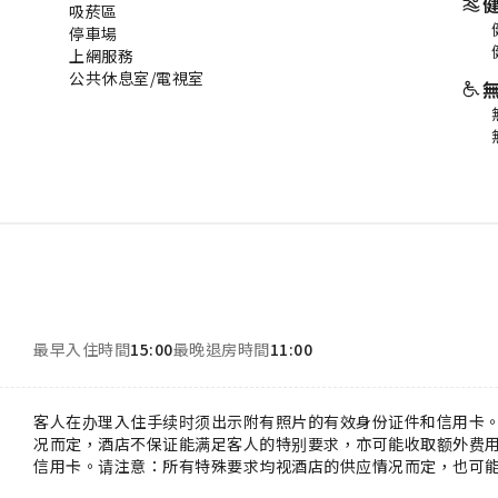
吸菸區
停車場
上網服務
公共休息室/電視室
最早入住時間
15:00
最晚退房時間
11:00
客人在办理入住手续时须出示附有照片的有效身份证件和信用卡
况而定，酒店不保证能满足客人的特别要求，亦可能收取额外费用
信用卡。请注意：所有特殊要求均视酒店的供应情况而定，也可