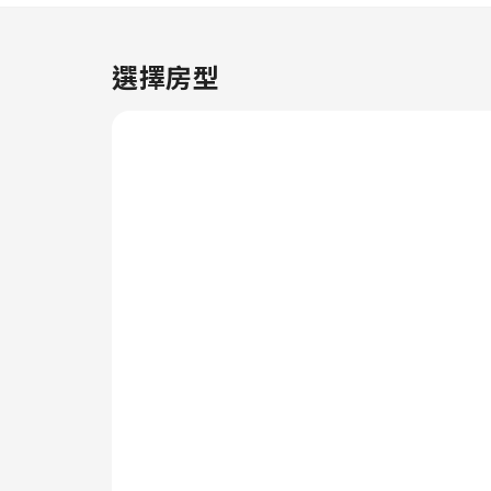
提供一系列便利設施，確保你能夠
擁有舒適的入住體驗。住客可以在
部分客房享受方便舒適的空調或床
選擇房型
單換洗服務。住宿內的客房提供各
種設施，其中部分客房配備影音串
流、每日報紙或電視，提升你的房
內娛樂選擇。 住宿部分客房內提
供飲品，以滿足你的要求。我們明
白浴室用品可以讓住客感到舒適滿
足，因此部分房間會提供浴袍、毛
巾或風筒。 在 科迪速8酒店 享用
美味的免費早餐，開始你的愉快一
天。 住宿提供各種優質餐點，確
保為你提供誘人且方便的選擇。
你可以隨時使用住宿的自助售賣機
購買小食。參與 科迪速8酒店 全
日提供的娛樂活動。不想錯過日常
鍛煉？前往住宿的健身中心，透過
運動保持健康體魄。