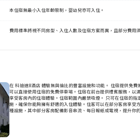
本住宿無最小入住年齡限制，婴幼兒亦可入住。
費用標準將視不同房型、入住人數及住宿方案而異，且部分費用
在 科迪速8酒店 體驗無與倫比的豐富設施和功能。 住宿提供免
可以直接使用住宿的免費停車場。住宿在前台提供禮賓服務，以
享受客房內的住宿體驗。住宿範圍內嚴禁吸煙。 只可在住宿的指
施，確保你能夠擁有舒適的入住體驗。住客可以在部分客房享受
種設施，其中部分客房配備影音串流、每日報紙或電視，提升你的
的要求。我們明白浴室用品可以讓住客感到舒適滿足，因此部分房間
味的免費早餐，開始你的愉快一天。 住宿提供各種優質餐點，確
自助售賣機購買小食。參與 科迪速8酒店 全日提供的娛樂活動
持健康體魄。