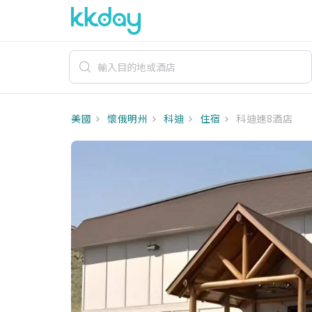
美國
懷俄明州
科迪
住宿
科迪速8酒店