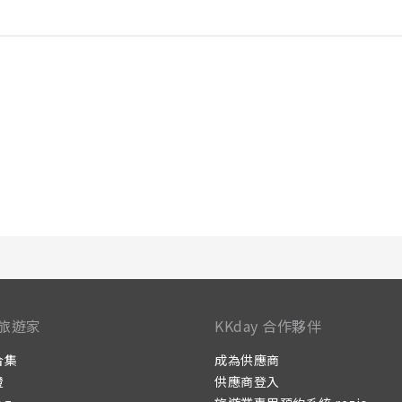
旅遊家
KKday 合作夥伴
合集
成為供應商
證
供應商登入