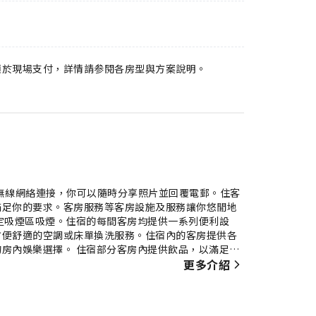
須於現場支付，詳情請参閱各房型與方案說明。
費無線網絡連接，你可以隨時分享照片並回覆電郵。住客
滿足你的要求。客房服務等客房設施及服務讓你悠閒地
定吸煙區吸煙。住宿的每間客房均提供一系列便利設
方便舒適的空調或床單換洗服務。住宿內的客房提供各
房內娛樂選擇。 住宿部分客房內提供飲品，以滿足你
會提供浴袍、毛巾或風筒。 在 科迪速8酒店 享用美
更多介紹
保為你提供誘人且方便的選擇。 你可以隨時使用住宿的
。不想錯過日常鍛煉？前往住宿的健身中心，透過運動保