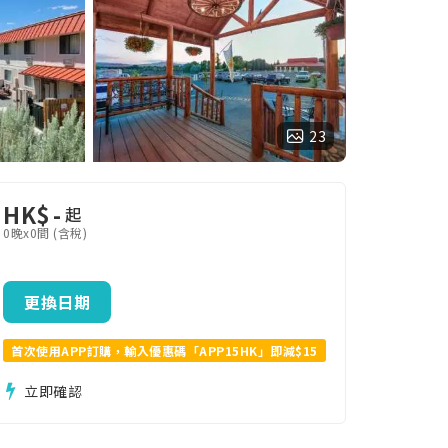
23
HK$
-
起
0晚x0間 (含稅)
更換日期
首次使用APP訂購，輸入優惠碼「APP15HK」即減$15
立即確認