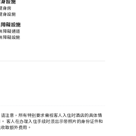
健身設施
健身房
健身設施
無障礙設施
無障礙通道
無障礙設施
。请注意，所有特别要求需视客人入住时酒店的具体情
。 客人在办理入住手续时须出示带照片的身份证件和
能收取额外费用。