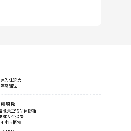
快速入住退房
無障礙通道
櫃檯服務
櫃檯貴重物品保險箱
快速入住退房
24 小時櫃檯