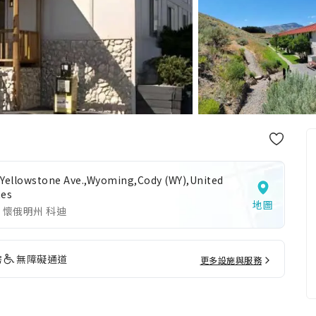
 Yellowstone Ave.,Wyoming,Cody (WY),United
tes
地圖
 懷俄明州 科迪
房
無障礙通道
更多設施與服務