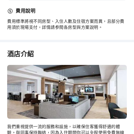
公共區域wifi
費用說明
自動販賣機
費用標準將視不同房型、入住人數及住宿方案而異，且部分費
自動提款機
用須於現場支付，詳情請参閱各房型與方案說明。
電梯
停車場
花園
酒店介紹
上網服務
公共休息室/電視室
櫃檯服務
行李寄存
快速入住退房
24 小時櫃檯
安全與保全
急救包
我們重視提供一流的服務和設施，以確保住客獲得舒適的體
滅火器
驗。與同事保持聯絡，因為入住期間你可以全程使用免費無線