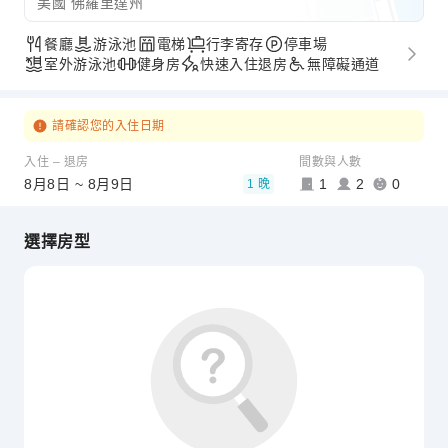
美國 佛羅里達州
餐廳
游泳池
電梯
行李寄存
停車場
室外游泳池
健身房
快速入住退房
無障礙通道
請確認您的入住日期
入住 – 退房
間數與人數
8月8日 ~ 8月9日
1
2
0
1 晚
選擇房型