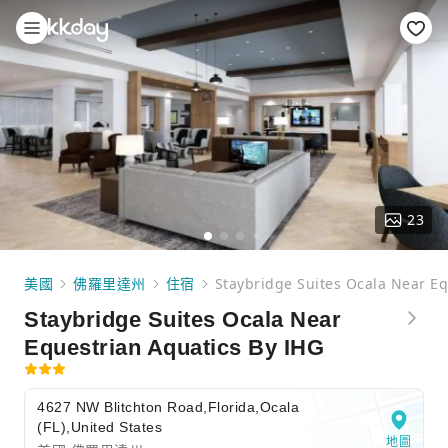
23
美國
佛羅里達州
住宿
Staybridge Suites Ocala Near Eq
Staybridge Suites Ocala Near
Equestrian Aquatics By IHG
4627 NW Blitchton Road,Florida,Ocala
(FL),United States
地圖