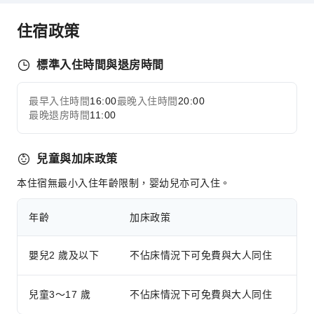
商務服務
住宿政策
傳真/影印
會議廳
標準入住時間與退房時間
視聽設備
桌上電腦
最早入住時間
16:00
最晚入住時間
20:00
展開全部
舉辦特別活動的室內場地
最晚退房時間
11:00
兒童設施
兒童與加床政策
兒童餐
本住宿無最小入住年齡限制，婴幼兒亦可入住。
運動設施
高爾夫球場
年齡
加床政策
清潔服務
嬰兒2 歲及以下
不佔床情況下可免費與大人同住
洗衣服務
乾洗服務
兒童3～17 歲
不佔床情況下可免費與大人同住
公共區域設施